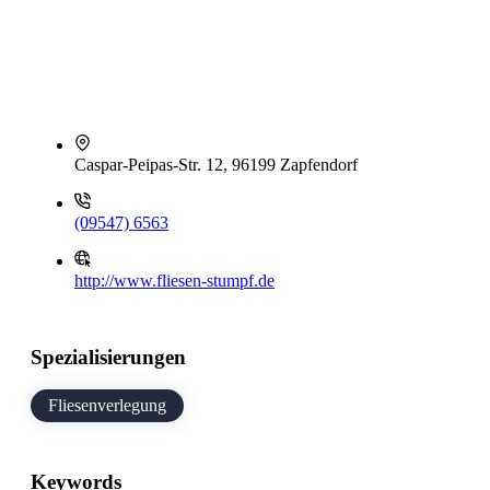
Caspar-Peipas-Str. 12, 96199 Zapfendorf
(09547) 6563
http://www.fliesen-stumpf.de
Spezialisierungen
Fliesenverlegung
Keywords