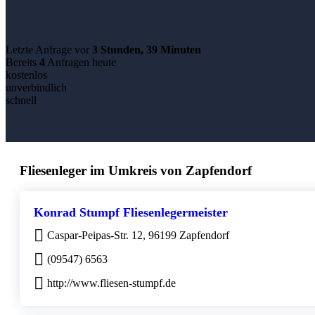
Letzte Anfrage vor
3 Stunden, 39 Minuten
Bereits
4
Anfragen heute
kostenlos
unverbindlich
schnell
Fliesenleger im Umkreis von Zapfendorf
Konrad Stumpf Fliesenlegermeister
Caspar-Peipas-Str. 12, 96199 Zapfendorf
(09547) 6563
http://www.fliesen-stumpf.de