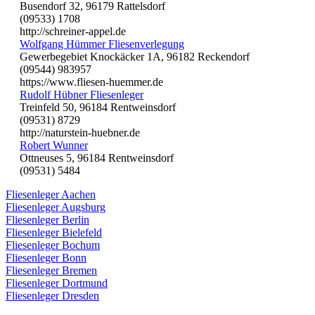
Busendorf 32, 96179 Rattelsdorf
(09533) 1708
http://schreiner-appel.de
Wolfgang Hümmer Fliesenverlegung
Gewerbegebiet Knockäcker 1A, 96182 Reckendorf
(09544) 983957
https://www.fliesen-huemmer.de
Rudolf Hübner Fliesenleger
Treinfeld 50, 96184 Rentweinsdorf
(09531) 8729
http://naturstein-huebner.de
Robert Wunner
Ottneuses 5, 96184 Rentweinsdorf
(09531) 5484
Fliesenleger Aachen
Fliesenleger Augsburg
Fliesenleger Berlin
Fliesenleger Bielefeld
Fliesenleger Bochum
Fliesenleger Bonn
Fliesenleger Bremen
Fliesenleger Dortmund
Fliesenleger Dresden