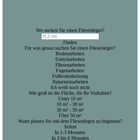
Wo suchen Sie einen Fliesenleger?
Finden
Für was genau suchen Sie einen Fliesenleger?
Bodenarbeiten
Estricharbeiten
Fliesenarbeiten
Fugenarbeiten
Fußbodenheizung
Natursteinarbeiten
Ich weiß noch nicht
Wie groß ist die Fläche, für Ihr Vorhaben?
Unter 10 m²
10 m² - 30 m²
30 m² - 50 m²
Über 50 m²
Wann planen Sie mit dem Fliesenlegen zu beginnen?
Sofort
In 1-3 Monaten
In 3 bis 6 Monaten