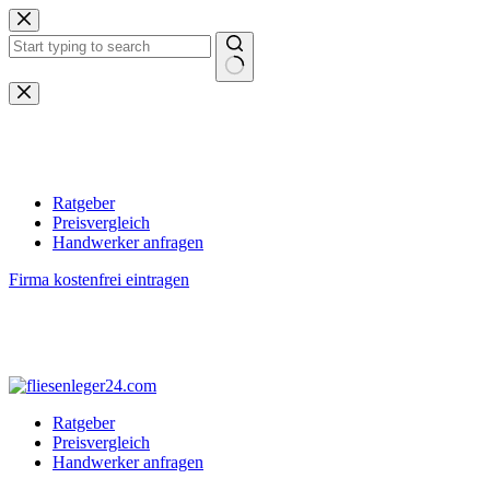
Zum
Inhalt
springen
Keine
Ergebnisse
Ratgeber
Preisvergleich
Handwerker anfragen
Firma kostenfrei eintragen
Ratgeber
Preisvergleich
Handwerker anfragen