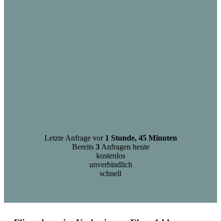
Letzte Anfrage vor
1 Stunde, 45 Minuten
Bereits
3
Anfragen heute
kostenlos
unverbindlich
schnell