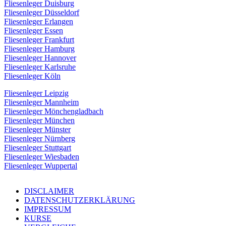
Fliesenleger Duisburg
Fliesenleger Düsseldorf
Fliesenleger Erlangen
Fliesenleger Essen
Fliesenleger Frankfurt
Fliesenleger Hamburg
Fliesenleger Hannover
Fliesenleger Karlsruhe
Fliesenleger Köln
Fliesenleger Leipzig
Fliesenleger Mannheim
Fliesenleger Mönchengladbach
Fliesenleger München
Fliesenleger Münster
Fliesenleger Nürnberg
Fliesenleger Stuttgart
Fliesenleger Wiesbaden
Fliesenleger Wuppertal
DISCLAIMER
DATENSCHUTZERKLÄRUNG
IMPRESSUM
KURSE