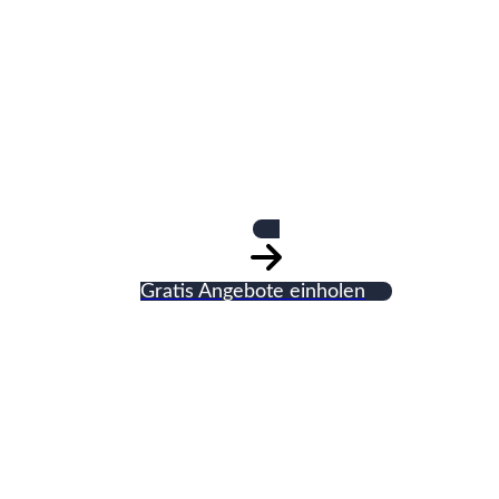
Martin Raab
Baudienstleistunge
Gratis Angebote einholen