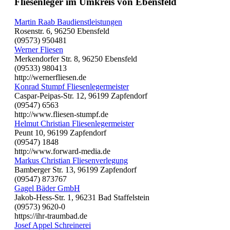
Fliesenleger im Umkreis von Ebensfeld
Martin Raab Baudienstleistungen
Rosenstr. 6, 96250 Ebensfeld
(09573) 950481
Werner Fliesen
Merkendorfer Str. 8, 96250 Ebensfeld
(09533) 980413
http://wernerfliesen.de
Konrad Stumpf Fliesenlegermeister
Caspar-Peipas-Str. 12, 96199 Zapfendorf
(09547) 6563
http://www.fliesen-stumpf.de
Helmut Christian Fliesenlegermeister
Peunt 10, 96199 Zapfendorf
(09547) 1848
http://www.forward-media.de
Markus Christian Fliesenverlegung
Bamberger Str. 13, 96199 Zapfendorf
(09547) 873767
Gagel Bäder GmbH
Jakob-Hess-Str. 1, 96231 Bad Staffelstein
(09573) 9620-0
https://ihr-traumbad.de
Josef Appel Schreinerei