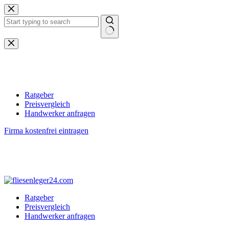
Zum
Inhalt
springen
Keine
Ergebnisse
Ratgeber
Preisvergleich
Handwerker anfragen
Firma kostenfrei eintragen
Ratgeber
Preisvergleich
Handwerker anfragen