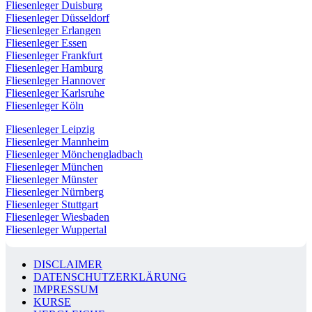
Fliesenleger Duisburg
Fliesenleger Düsseldorf
Fliesenleger Erlangen
Fliesenleger Essen
Fliesenleger Frankfurt
Fliesenleger Hamburg
Fliesenleger Hannover
Fliesenleger Karlsruhe
Fliesenleger Köln
Fliesenleger Leipzig
Fliesenleger Mannheim
Fliesenleger Mönchengladbach
Fliesenleger München
Fliesenleger Münster
Fliesenleger Nürnberg
Fliesenleger Stuttgart
Fliesenleger Wiesbaden
Fliesenleger Wuppertal
DISCLAIMER
DATENSCHUTZERKLÄRUNG
IMPRESSUM
KURSE