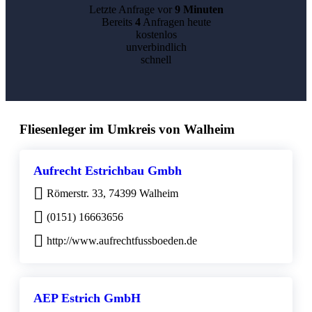
Letzte Anfrage vor
9 Minuten
Bereits
4
Anfragen heute
kostenlos
unverbindlich
schnell
Fliesenleger im Umkreis von Walheim
Aufrecht Estrichbau Gmbh
Römerstr. 33, 74399 Walheim
(0151) 16663656
http://www.aufrechtfussboeden.de
AEP Estrich GmbH