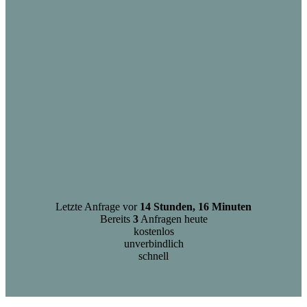
Letzte Anfrage vor
14 Stunden, 16 Minuten
Bereits
3
Anfragen heute
kostenlos
unverbindlich
schnell