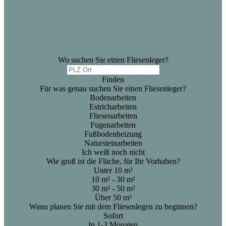
Wo suchen Sie einen Fliesenleger?
Finden
Für was genau suchen Sie einen Fliesenleger?
Bodenarbeiten
Estricharbeiten
Fliesenarbeiten
Fugenarbeiten
Fußbodenheizung
Natursteinarbeiten
Ich weiß noch nicht
Wie groß ist die Fläche, für Ihr Vorhaben?
Unter 10 m²
10 m² - 30 m²
30 m² - 50 m²
Über 50 m²
Wann planen Sie mit dem Fliesenlegen zu beginnen?
Sofort
In 1-3 Monaten