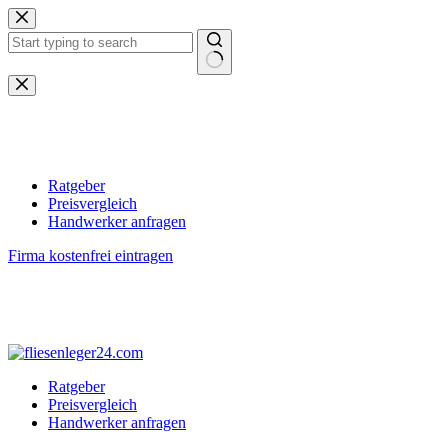
Zum
Inhalt
springen
Keine
Ergebnisse
Ratgeber
Preisvergleich
Handwerker anfragen
Firma kostenfrei eintragen
Ratgeber
Preisvergleich
Handwerker anfragen