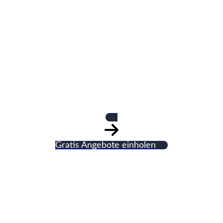
Schiebli Estrich
GmbH Büro
Estricharbeiten
Gratis Angebote einholen