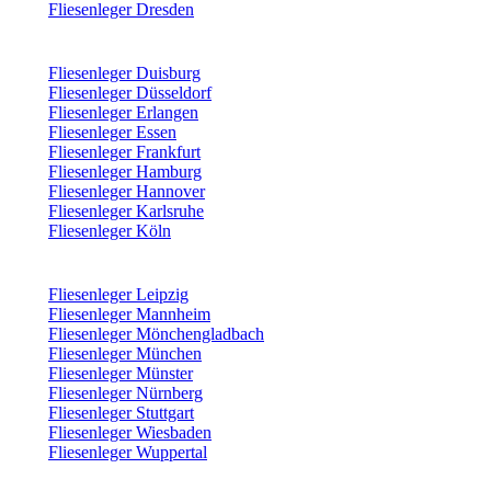
Fliesenleger Dresden
Fliesenleger Duisburg
Fliesenleger Düsseldorf
Fliesenleger Erlangen
Fliesenleger Essen
Fliesenleger Frankfurt
Fliesenleger Hamburg
Fliesenleger Hannover
Fliesenleger Karlsruhe
Fliesenleger Köln
Fliesenleger Leipzig
Fliesenleger Mannheim
Fliesenleger Mönchengladbach
Fliesenleger München
Fliesenleger Münster
Fliesenleger Nürnberg
Fliesenleger Stuttgart
Fliesenleger Wiesbaden
Fliesenleger Wuppertal