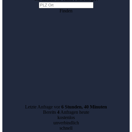
Finden
Letzte Anfrage vor
6 Stunden, 40 Minuten
Bereits
4
Anfragen heute
kostenlos
unverbindlich
schnell