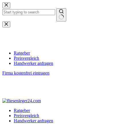
Zum
Inhalt
springen
Keine
Ergebnisse
Ratgeber
Preisvergleich
Handwerker anfragen
Firma kostenfrei eintragen
Ratgeber
Preisvergleich
Handwerker anfragen