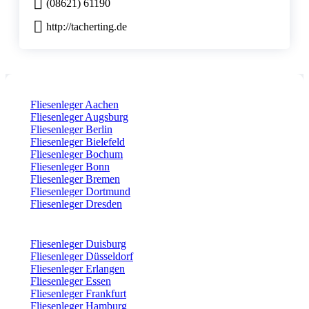
(08621) 61190
http://tacherting.de
Fliesenleger Aachen
Fliesenleger Augsburg
Fliesenleger Berlin
Fliesenleger Bielefeld
Fliesenleger Bochum
Fliesenleger Bonn
Fliesenleger Bremen
Fliesenleger Dortmund
Fliesenleger Dresden
Fliesenleger Duisburg
Fliesenleger Düsseldorf
Fliesenleger Erlangen
Fliesenleger Essen
Fliesenleger Frankfurt
Fliesenleger Hamburg