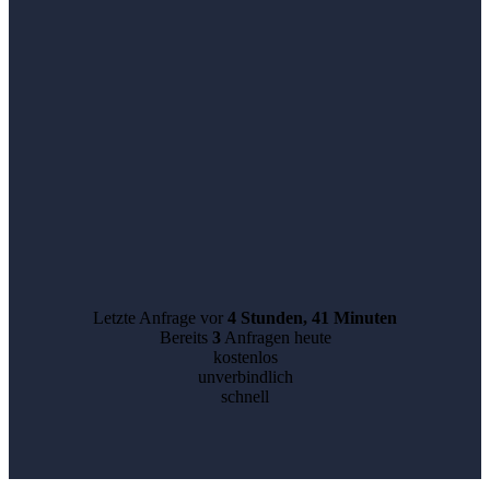
Letzte Anfrage vor
4 Stunden, 41 Minuten
Bereits
3
Anfragen heute
kostenlos
unverbindlich
schnell