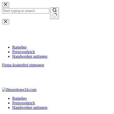
Zum
Inhalt
springen
Keine
Ergebnisse
Ratgeber
Preisvergleich
Handwerker anfragen
Firma kostenfrei eintragen
Ratgeber
Preisvergleich
Handwerker anfragen