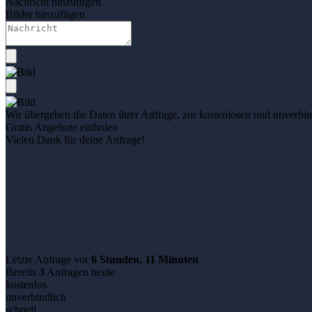
Nachricht hinzufügen
Bilder hinzufügen
Wir übergeben die Daten ihrer Anfrage, zur kostenlosen und unverbind
Gratis Angebote einholen
Vielen Dank für deine Anfrage!
Letzte Anfrage vor
6 Stunden, 11 Minuten
Bereits
3
Anfragen heute
kostenlos
unverbindlich
schnell