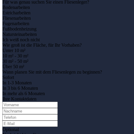
Für was genau suchen Sie einen Fliesenleger?
Bodenarbeiten
Estricharbeiten
Fliesenarbeiten
Fugenarbeiten
Fußbodenheizung
Natursteinarbeiten
Ich weiß noch nicht
Wie groß ist die Fläche, für Ihr Vorhaben?
Unter 10 m²
10 m² - 30 m²
30 m² - 50 m²
Über 50 m²
Wann planen Sie mit dem Fliesenlegen zu beginnen?
Sofort
In 1-3 Monaten
In 3 bis 6 Monaten
In mehr als 6 Monaten
Ihre Kontaktdaten
Optional