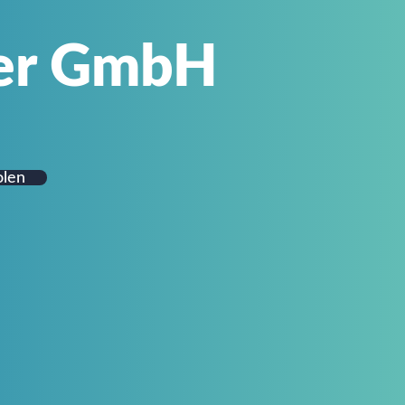
ger GmbH
olen