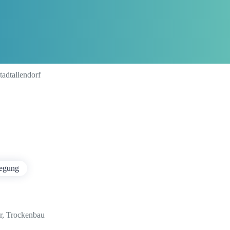
tadtallendorf
legung
zer, Trockenbau