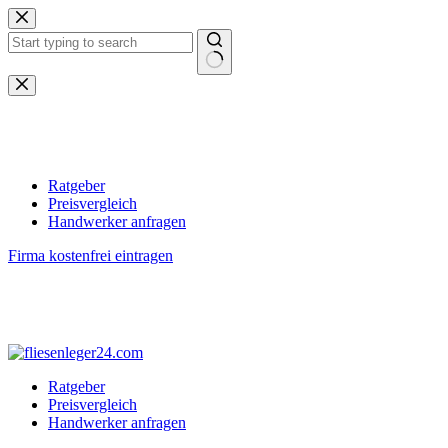
Zum
Inhalt
springen
Keine
Ergebnisse
Ratgeber
Preisvergleich
Handwerker anfragen
Firma kostenfrei eintragen
Ratgeber
Preisvergleich
Handwerker anfragen