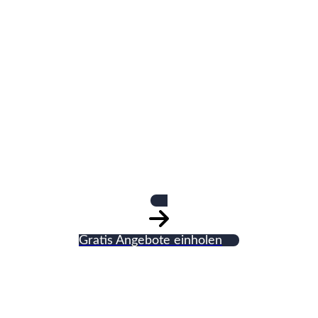
Haustechnik
GmbH, Sanitär und
Heizung
Gratis Angebote einholen