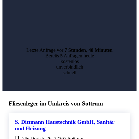
Letzte Anfrage vor
7 Stunden, 48 Minuten
Bereits
5
Anfragen heute
kostenlos
unverbindlich
schnell
Fliesenleger im Umkreis von Sottrum
S. Dittmann Haustechnik GmbH, Sanitär
und Heizung
Alte Dorfstr. 76, 27367 Sottrum