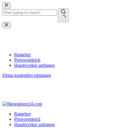
Zum
Inhalt
springen
Keine
Ergebnisse
Ratgeber
Preisvergleich
Handwerker anfragen
Firma kostenfrei eintragen
Ratgeber
Preisvergleich
Handwerker anfragen