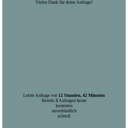
Vielen Dank für deine Anfrage!
Letzte Anfrage vor
12 Stunden, 42 Minuten
Bereits
3
Anfragen heute
kostenlos
unverbindlich
schnell