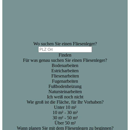
Wo suchen Sie einen Fliesenleger?
Finden
Für was genau suchen Sie einen Fliesenleger?
Bodenarbeiten
Estricharbeiten
Fliesenarbeiten
Fugenarbeiten
Fußbodenheizung
Natursteinarbeiten
Ich weiß noch nicht
Wie groß ist die Fläche, für Ihr Vorhaben?
Unter 10 m²
10 m² - 30 m²
30 m² - 50 m²
Über 50 m²
Wann planen Sie mit dem Fliesenlegen zu beginnen?