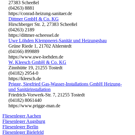
27383 Scheeßel
(04263) 8881
https://conrad-heizung-sanitaer.de
Dittmer GmbH & Co. KG
Hirschberger Str. 2, 27383 Scheeßel
(04263) 2189
https://dittmer-scheessel.de
Uwe Löhden Klempnerei-Sanitär und Heizungsbau
Grüne Riede 1, 21702 Ahlerstedt
(04166) 899889
https://www.uwe-loehden.de
W. Kleesch GmbH & Co. KG
Zinnhütte 19, 21255 Tostedt
(04182) 2954-0
https://kleesch.de
Prigge, Siegfried Gas-Wasser-Installations GmbH Heizung-
und Sanitärinstallation
Friedrich-Vorwerk-Str. 7, 21255 Tostedt
(04182) 8061440
https://www.prigge-man.de
Fliesenleger Aachen
Fliesenleger Augsburg
Fliesenleger Berlin
Fliesenleger Bielefeld