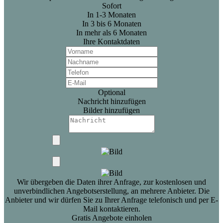
Sofort
In 1-3 Monaten
In 3 bis 6 Monaten
In mehr als 6 Monaten
Ihre Kontaktdaten
Optional
Nachricht hinzufügen
Bilder hinzufügen
Wir übergeben die Daten ihrer Anfrage, zur kostenlosen und
unverbindlichen Angebotserstellung, an mehrere Anbieter. Die
Anbieter und wir dürfen Sie zu Ihrer Anfrage telefonisch und per E-
Mail kontaktieren.
Gratis Angebote einholen