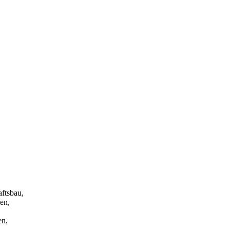
ftsbau,
en,
en,