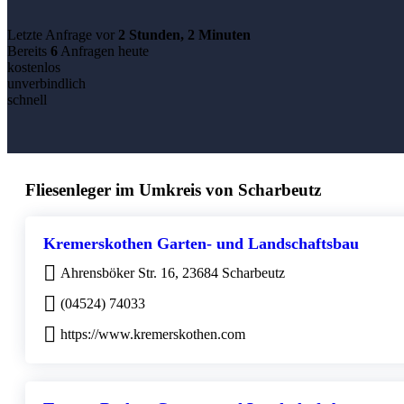
Letzte Anfrage vor
2 Stunden, 2 Minuten
Bereits
6
Anfragen heute
kostenlos
unverbindlich
schnell
Fliesenleger im Umkreis von Scharbeutz
Kremerskothen Garten- und Landschaftsbau
Ahrensböker Str. 16, 23684 Scharbeutz
(04524) 74033
https://www.kremerskothen.com