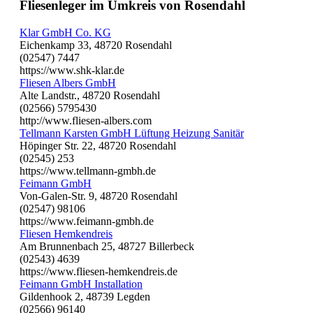
Fliesenleger im Umkreis von Rosendahl
Klar GmbH Co. KG
Eichenkamp 33, 48720 Rosendahl
(02547) 7447
https://www.shk-klar.de
Fliesen Albers GmbH
Alte Landstr., 48720 Rosendahl
(02566) 5795430
http://www.fliesen-albers.com
Tellmann Karsten GmbH Lüftung Heizung Sanitär
Höpinger Str. 22, 48720 Rosendahl
(02545) 253
https://www.tellmann-gmbh.de
Feimann GmbH
Von-Galen-Str. 9, 48720 Rosendahl
(02547) 98106
https://www.feimann-gmbh.de
Fliesen Hemkendreis
Am Brunnenbach 25, 48727 Billerbeck
(02543) 4639
https://www.fliesen-hemkendreis.de
Feimann GmbH Installation
Gildenhook 2, 48739 Legden
(02566) 96140