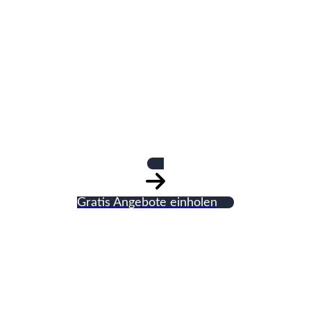
Tellmann Karsten
GmbH Lüftung
Heizung Sanitär
Gratis Angebote einholen