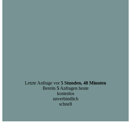
Letzte Anfrage vor
5 Stunden, 48 Minuten
Bereits
5
Anfragen heute
kostenlos
unverbindlich
schnell