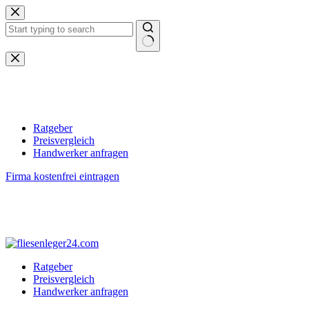
Zum
Inhalt
springen
Keine
Ergebnisse
Ratgeber
Preisvergleich
Handwerker anfragen
Firma kostenfrei eintragen
Ratgeber
Preisvergleich
Handwerker anfragen