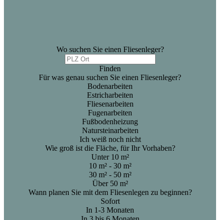
Wo suchen Sie einen Fliesenleger?
Finden
Für was genau suchen Sie einen Fliesenleger?
Bodenarbeiten
Estricharbeiten
Fliesenarbeiten
Fugenarbeiten
Fußbodenheizung
Natursteinarbeiten
Ich weiß noch nicht
Wie groß ist die Fläche, für Ihr Vorhaben?
Unter 10 m²
10 m² - 30 m²
30 m² - 50 m²
Über 50 m²
Wann planen Sie mit dem Fliesenlegen zu beginnen?
Sofort
In 1-3 Monaten
In 3 bis 6 Monaten