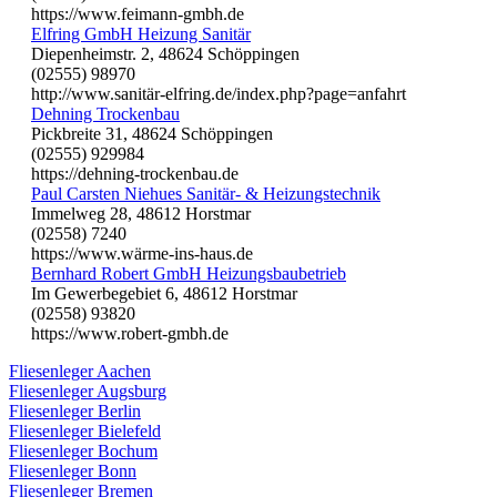
https://www.feimann-gmbh.de
Elfring GmbH Heizung Sanitär
Diepenheimstr. 2, 48624 Schöppingen
(02555) 98970
http://www.sanitär-elfring.de/index.php?page=anfahrt
Dehning Trockenbau
Pickbreite 31, 48624 Schöppingen
(02555) 929984
https://dehning-trockenbau.de
Paul Carsten Niehues Sanitär- & Heizungstechnik
Immelweg 28, 48612 Horstmar
(02558) 7240
https://www.wärme-ins-haus.de
Bernhard Robert GmbH Heizungsbaubetrieb
Im Gewerbegebiet 6, 48612 Horstmar
(02558) 93820
https://www.robert-gmbh.de
Fliesenleger Aachen
Fliesenleger Augsburg
Fliesenleger Berlin
Fliesenleger Bielefeld
Fliesenleger Bochum
Fliesenleger Bonn
Fliesenleger Bremen