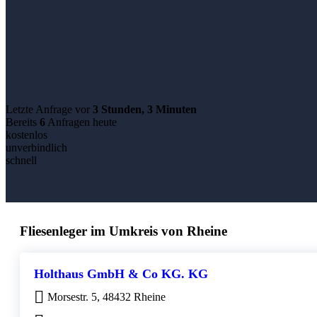
Letzte Anfrage vor
3 Stunden, 3 Minuten
Bereits
6
Anfragen heute
kostenlos
unverbindlich
schnell
Fliesenleger im Umkreis von Rheine
Holthaus GmbH & Co KG. KG
Morsestr. 5, 48432 Rheine