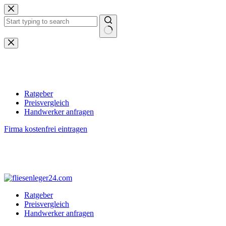
Zum
Inhalt
springen
Keine
Ergebnisse
Ratgeber
Preisvergleich
Handwerker anfragen
Firma kostenfrei eintragen
Ratgeber
Preisvergleich
Handwerker anfragen