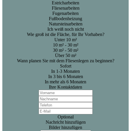
Estricharbeiten
Fliesenarbeiten
Fugenarbeiten
Fußbodenheizung
Natursteinarbeiten
Ich weiß noch nicht
Wie groß ist die Fläche, für Ihr Vorhaben?
Unter 10 m²
10 m² - 30 m²
30 m² - 50 m²
Über 50 m²
Wann planen Sie mit dem Fliesenlegen zu beginnen?
Sofort
In 1-3 Monaten
In 3 bis 6 Monaten
In mehr als 6 Monaten
Ihre Kontaktdaten
Optional
Nachricht hinzufügen
Bilder hinzufügen