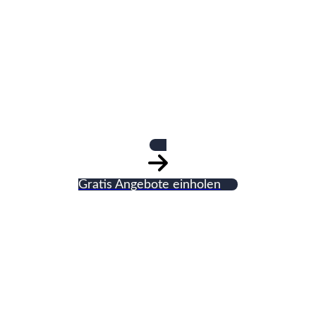
Hofbefestigungs-
GmbH Klaus Hill
Gratis Angebote einholen