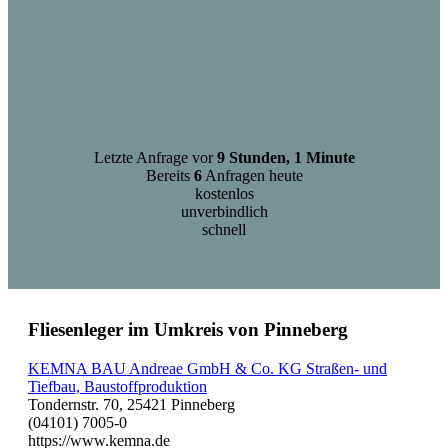
Letzte Anfrage vor
9 Stunden, 1 Minute
Bereits
6
Anfragen heute
kostenlos
unverbindlich
schnell
Fliesenleger im Umkreis von Pinneberg
KEMNA BAU Andreae GmbH & Co. KG Straßen- und
Tiefbau, Baustoffproduktion
Tondernstr. 70, 25421 Pinneberg
(04101) 7005-0
https://www.kemna.de