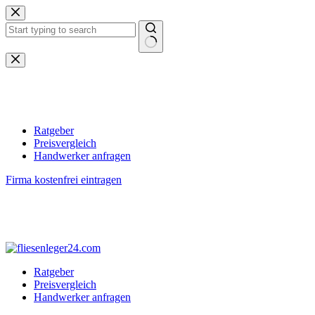
Zum
Inhalt
springen
Keine
Ergebnisse
Ratgeber
Preisvergleich
Handwerker anfragen
Firma kostenfrei eintragen
Ratgeber
Preisvergleich
Handwerker anfragen