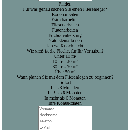
Finden
Für was genau suchen Sie einen Fliesenleger?
Bodenarbeiten
Estricharbeiten
Fliesenarbeiten
Fugenarbeiten
Fußbodenheizung
Natursteinarbeiten
Ich weiß noch nicht
Wie groß ist die Fläche, für Ihr Vorhaben?
Unter 10 m²
10 m² - 30 m²
30 m² - 50 m²
Über 50 m²
Wann planen Sie mit dem Fliesenlegen zu beginnen?
Sofort
In 1-3 Monaten
In 3 bis 6 Monaten
In mehr als 6 Monaten
Ihre Kontaktdaten