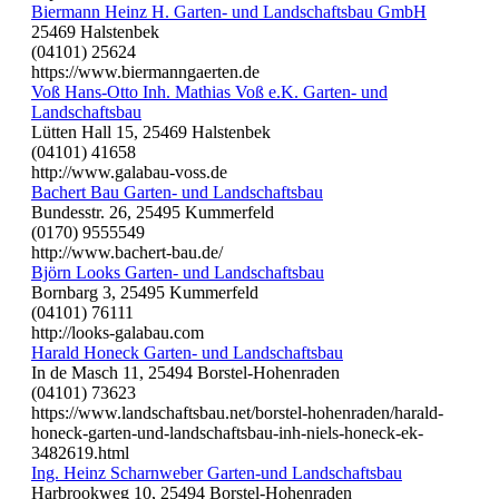
Biermann Heinz H. Garten- und Landschaftsbau GmbH
25469 Halstenbek
(04101) 25624
https://www.biermanngaerten.de
Voß Hans-Otto Inh. Mathias Voß e.K. Garten- und
Landschaftsbau
Lütten Hall 15, 25469 Halstenbek
(04101) 41658
http://www.galabau-voss.de
Bachert Bau Garten- und Landschaftsbau
Bundesstr. 26, 25495 Kummerfeld
(0170) 9555549
http://www.bachert-bau.de/
Björn Looks Garten- und Landschaftsbau
Bornbarg 3, 25495 Kummerfeld
(04101) 76111
http://looks-galabau.com
Harald Honeck Garten- und Landschaftsbau
In de Masch 11, 25494 Borstel-Hohenraden
(04101) 73623
https://www.landschaftsbau.net/borstel-hohenraden/harald-
honeck-garten-und-landschaftsbau-inh-niels-honeck-ek-
3482619.html
Ing. Heinz Scharnweber Garten-und Landschaftsbau
Harbrookweg 10, 25494 Borstel-Hohenraden