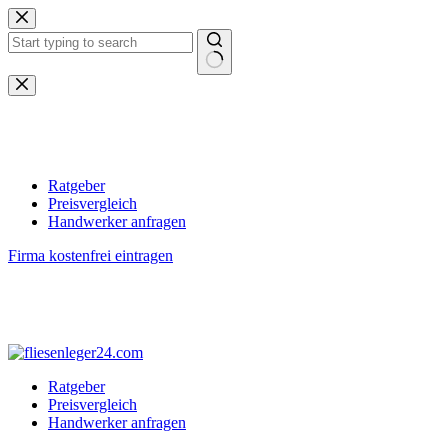
Zum
Inhalt
springen
Keine
Ergebnisse
Ratgeber
Preisvergleich
Handwerker anfragen
Firma kostenfrei eintragen
Ratgeber
Preisvergleich
Handwerker anfragen