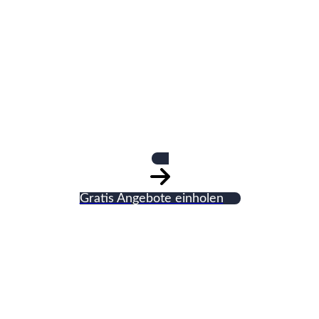
Schreinerwerkstatt
Glasl GmbH
Gratis Angebote einholen