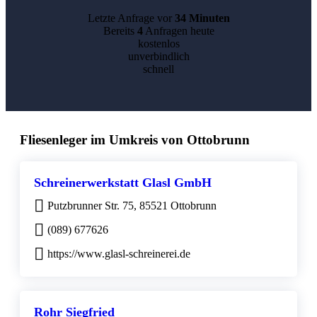
Letzte Anfrage vor
34 Minuten
Bereits
4
Anfragen heute
kostenlos
unverbindlich
schnell
Fliesenleger im Umkreis von Ottobrunn
Schreinerwerkstatt Glasl GmbH
Putzbrunner Str. 75, 85521 Ottobrunn
(089) 677626
https://www.glasl-schreinerei.de
Rohr Siegfried