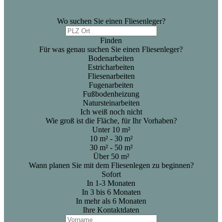
Wo suchen Sie einen Fliesenleger?
Finden
Für was genau suchen Sie einen Fliesenleger?
Bodenarbeiten
Estricharbeiten
Fliesenarbeiten
Fugenarbeiten
Fußbodenheizung
Natursteinarbeiten
Ich weiß noch nicht
Wie groß ist die Fläche, für Ihr Vorhaben?
Unter 10 m²
10 m² - 30 m²
30 m² - 50 m²
Über 50 m²
Wann planen Sie mit dem Fliesenlegen zu beginnen?
Sofort
In 1-3 Monaten
In 3 bis 6 Monaten
In mehr als 6 Monaten
Ihre Kontaktdaten