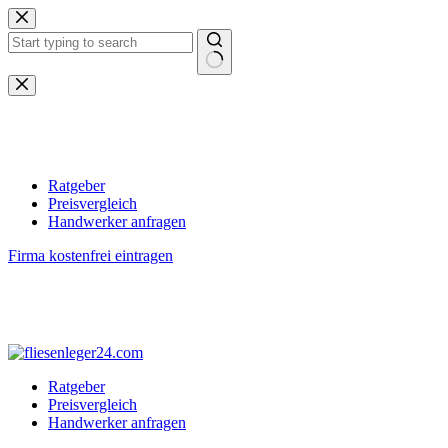
Zum
Inhalt
springen
Keine
Ergebnisse
Ratgeber
Preisvergleich
Handwerker anfragen
Firma kostenfrei eintragen
Ratgeber
Preisvergleich
Handwerker anfragen