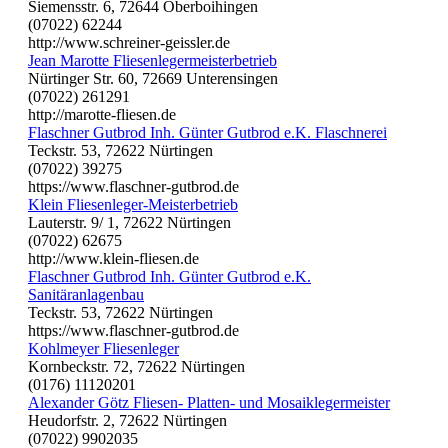
Siemensstr. 6, 72644 Oberboihingen
(07022) 62244
http://www.schreiner-geissler.de
Jean Marotte Fliesenlegermeisterbetrieb
Nürtinger Str. 60, 72669 Unterensingen
(07022) 261291
http://marotte-fliesen.de
Flaschner Gutbrod Inh. Günter Gutbrod e.K. Flaschnerei
Teckstr. 53, 72622 Nürtingen
(07022) 39275
https://www.flaschner-gutbrod.de
Klein Fliesenleger-Meisterbetrieb
Lauterstr. 9/ 1, 72622 Nürtingen
(07022) 62675
http://www.klein-fliesen.de
Flaschner Gutbrod Inh. Günter Gutbrod e.K.
Sanitäranlagenbau
Teckstr. 53, 72622 Nürtingen
https://www.flaschner-gutbrod.de
Kohlmeyer Fliesenleger
Kornbeckstr. 72, 72622 Nürtingen
(0176) 11120201
Alexander Götz Fliesen- Platten- und Mosaiklegermeister
Heudorfstr. 2, 72622 Nürtingen
(07022) 9902035