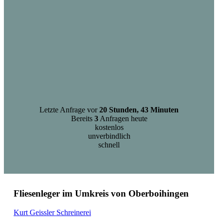
Letzte Anfrage vor
20 Stunden, 43 Minuten
Bereits
3
Anfragen heute
kostenlos
unverbindlich
schnell
Fliesenleger im Umkreis von Oberboihingen
Kurt Geissler Schreinerei