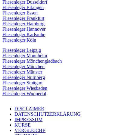
Fliesenleger Düsseldorf
Fliesenleger Erlangen
Fliesenleger Essen
Fliesenleger Frankfurt
Fliesenleger Hamburg
Fliesenleger Hannover
Fliesenleger Karlsruhe
Fliesenleger Köln
Fliesenleger Leipzig
Fliesenleger Mannheim
Fliesenleger Mönchengladbach
Fliesenleger München
Fliesenleger Münster
Fliesenleger Nürnberg
Fliesenleger Stuttgart
Fliesenleger Wiesbaden
Fliesenleger Wuppertal
DISCLAIMER
DATENSCHUTZERKLÄRUNG
IMPRESSUM
KURSE
VERGLEICHE