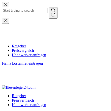
Zum
Inhalt
springen
Keine
Ergebnisse
Ratgeber
Preisvergleich
Handwerker anfragen
Firma kostenfrei eintragen
Ratgeber
Preisvergleich
Handwerker anfragen