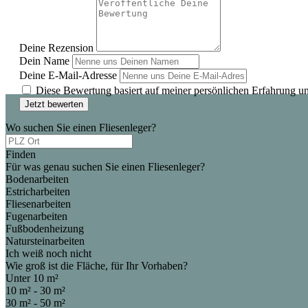
Deine Rezension
Dein Name
Deine E-Mail-Adresse
Diese Bewertung basiert auf meiner persönlichen Erfahrung u
Jetzt bewerten
Wo suchen Sie einen Fliesenleger?
Finden
Für was genau suchen Sie einen Fliesenleger?
Bodenarbeiten
Estricharbeiten
Fliesenarbeiten
Fugenarbeiten
Fußbodenheizung
Natursteinarbeiten
Ich weiß noch nicht
Wie groß ist die Fläche, für Ihr Vorhaben?
Unter 10 m²
10 m² - 30 m²
30 m² - 50 m²