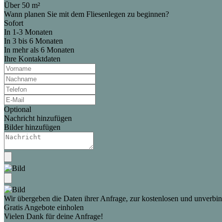
Über 50 m²
Wann planen Sie mit dem Fliesenlegen zu beginnen?
Sofort
In 1-3 Monaten
In 3 bis 6 Monaten
In mehr als 6 Monaten
Ihre Kontaktdaten
Optional
Nachricht hinzufügen
Bilder hinzufügen
Wir übergeben die Daten ihrer Anfrage, zur kostenlosen und unverbind
Gratis Angebote einholen
Vielen Dank für deine Anfrage!