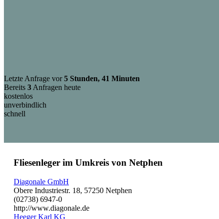
Letzte Anfrage vor
5 Stunden, 41 Minuten
Bereits
3
Anfragen heute
kostenlos
unverbindlich
schnell
Fliesenleger im Umkreis von Netphen
Diagonale GmbH
Obere Industriestr. 18, 57250 Netphen
(02738) 6947-0
http://www.diagonale.de
Heeger Karl KG