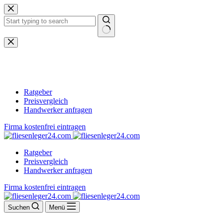
Zum
Inhalt
springen
Keine
Ergebnisse
Ratgeber
Preisvergleich
Handwerker anfragen
Firma kostenfrei eintragen
Ratgeber
Preisvergleich
Handwerker anfragen
Firma kostenfrei eintragen
Suchen
Menü