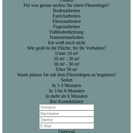
Für was genau suchen Sie einen Fliesenleger?
Bodenarbeiten
Estricharbeiten
Fliesenarbeiten
Fugenarbeiten
Fußbodenheizung
Natursteinarbeiten
Ich weiß noch nicht
Wie groß ist die Fläche, für Ihr Vorhaben?
Unter 10 m²
10 m² - 30 m²
30 m² - 50 m²
Über 50 m²
Wann planen Sie mit dem Fliesenlegen zu beginnen?
Sofort
In 1-3 Monaten
In 3 bis 6 Monaten
In mehr als 6 Monaten
Ihre Kontaktdaten
Optional