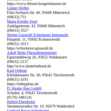
https://www.fliesen-boegershausen.de
Günter Höfler
Fritz-Seebach-Str. 40, 95666 Mitterteich
(09633) 751
Maria Köstler Josef
Zanklgartenstr. 43, 95666 Mitterteich
(09633) 3527
Jürgen Grassold Schreinerei Innenausb.
Hauptstr. 11, 95692 Konnersreuth
(09632) 1013
https://schreinerei-grassold.de
Adolf Mohr Fliesenlegermeister
Egnermühlweg 26, 95652 Waldsassen
(09632) 2137
http://www.dustehstdrauf.de
Karl Ortlepp
Kleinklenauer Str. 20, 95643 Tirschenreuth
(09631) 4191
https://ortleppbau.de
D. Henke Bau GmbH
Schulstr. 4, 95643 Tirschenreuth
(0170) 3481141
Hubert Ebenhofer
Stemmenreuther Str. 10, 95679 Waldershof
Gerhard Beyer Schreinerei