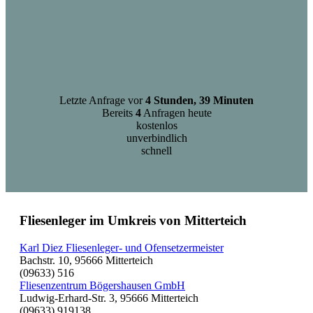
Letzte Anfrage vor
4 Stunden, 39 Minuten
Bereits
4
Anfragen heute
kostenlos
unverbindlich
schnell
Fliesenleger im Umkreis von Mitterteich
Karl Diez Fliesenleger- und Ofensetzermeister
Bachstr. 10, 95666 Mitterteich
(09633) 516
Fliesenzentrum Bögershausen GmbH
Ludwig-Erhard-Str. 3, 95666 Mitterteich
(09633) 919138