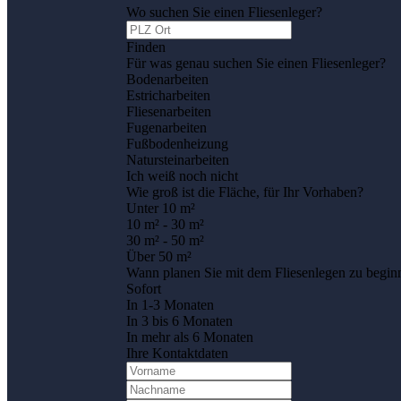
Wo suchen Sie einen Fliesenleger?
Finden
Für was genau suchen Sie einen Fliesenleger?
Bodenarbeiten
Estricharbeiten
Fliesenarbeiten
Fugenarbeiten
Fußbodenheizung
Natursteinarbeiten
Ich weiß noch nicht
Wie groß ist die Fläche, für Ihr Vorhaben?
Unter 10 m²
10 m² - 30 m²
30 m² - 50 m²
Über 50 m²
Wann planen Sie mit dem Fliesenlegen zu begin
Sofort
In 1-3 Monaten
In 3 bis 6 Monaten
In mehr als 6 Monaten
Ihre Kontaktdaten