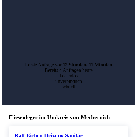
Letzte Anfrage vor
12 Stunden, 11 Minuten
Bereits
4
Anfragen heute
kostenlos
unverbindlich
schnell
Fliesenleger im Umkreis von Mechernich
Ralf Eichen Heizung Sanitär