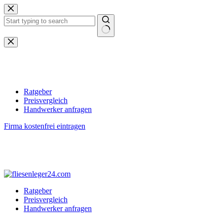
Zum
Inhalt
springen
Keine
Ergebnisse
Ratgeber
Preisvergleich
Handwerker anfragen
Firma kostenfrei eintragen
Ratgeber
Preisvergleich
Handwerker anfragen