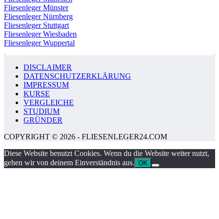
Fliesenleger Münster
Fliesenleger Nürnberg
Fliesenleger Stuttgart
Fliesenleger Wiesbaden
Fliesenleger Wuppertal
DISCLAIMER
DATENSCHUTZERKLÄRUNG
IMPRESSUM
KURSE
VERGLEICHE
STUDIUM
GRÜNDER
COPYRIGHT © 2026 - FLIESENLEGER24.COM
Diese Website benutzt Cookies. Wenn du die Website weiter nutzt,
gehen wir von deinem Einverständnis aus.
OK