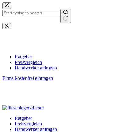
Zum
Inhalt
springen
Keine
Ergebnisse
Ratgeber
Preisvergleich
Handwerker anfragen
Firma kostenfrei eintragen
Ratgeber
Preisvergleich
Handwerker anfragen