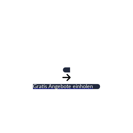
Gebrüder
Weingärtner
GmbH
Gratis Angebote einholen