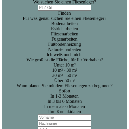
Wo suchen Sie einen Fliesenleger?
Finden
Für was genau suchen Sie einen Fliesenleger?
Bodenarbeiten
Estricharbeiten
Fliesenarbeiten
Fugenarbeiten
Fußbodenheizung
Natursteinarbeiten
Ich weiß noch nicht
Wie groß ist die Fläche, für Ihr Vorhaben?
Unter 10 m²
10 m² - 30 m²
30 m² - 50 m²
Über 50 m²
Wann planen Sie mit dem Fliesenlegen zu beginnen?
Sofort
In 1-3 Monaten
In 3 bis 6 Monaten
In mehr als 6 Monaten
Ihre Kontaktdaten