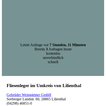
Letzte Anfrage vor
7 Stunden, 11 Minuten
Bereits
3
Anfragen heute
kostenlos
unverbindlich
schnell
Fliesenleger im Umkreis von Lilienthal
Gebrüder Weingärtner GmbH
Seeberger Landstr. 60, 28865 Lilienthal
(04298) 46851-0