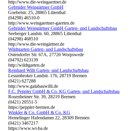
http://www.die-weingaertner.de
Gebrüder Weingärtner GmbH
Goebelstr. 25, 28865 Lilienthal
(04298) 46510-0
http://www.weingaertner-gaerten.de
Gebrüder Weingärtner GmbH Garten- und Landschaftsbau
Seeberger Landstr. 60, 28865 Lilienthal
(04298) 468510
http://www.die-weingärtner.de
Wildtgarten Garten- und Landschaftsbau
Ostendorfer Str. 67A, 27726 Worpswede
(04792) 623139
http://wildtgarten.de
Reinhard Willi Garten- und Landschaftsbau
Lesumbroker Landstr. 176, 28719 Bremen
(0421) 627288
http://www.galabauwilli.de
F.C. Peppler GmbH & Co. KG Garten- und Landschaftsbau
Rosenheimer Str. 39, 28219 Bremen
(0421) 20551-5
https://peppler-bremen.de
Winkler & Co. GmbH & Co. KG
Hemelinger Hafendamm 22, 28309 Bremen
(0421) 3467217
https://www.wi-ba.de