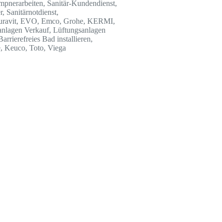
mpnerarbeiten, Sanitär-Kundendienst,
, Sanitärnotdienst,
 Duravit, EVO, Emco, Grohe, KERMI,
gsanlagen Verkauf, Lüftungsanlagen
rierefreies Bad installieren,
, Keuco, Toto, Viega