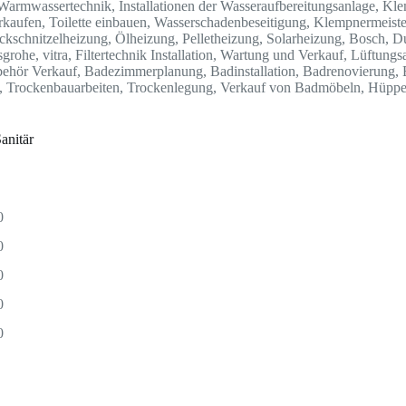
 Warmwassertechnik, Installationen der Wasseraufbereitungsanlage, Kle
erkaufen, Toilette einbauen, Wasserschadenbeseitigung, Klempnermeister
ckschnitzelheizung, Ölheizung, Pelletheizung, Solarheizung, Bosch,
grohe, vitra, Filtertechnik Installation, Wartung und Verkauf, Lüftun
ehör Verkauf, Badezimmerplanung, Badinstallation, Badrenovierung, Bar
g, Trockenbauarbeiten, Trockenlegung, Verkauf von Badmöbeln, Hüppe
anitär
0
0
0
0
0