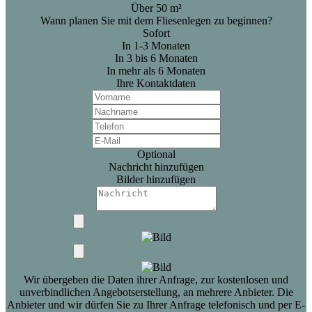
Über 50 m²
Wann planen Sie mit dem Fliesenlegen zu beginnen?
Sofort
In 1-3 Monaten
In 3 bis 6 Monaten
In mehr als 6 Monaten
Ihre Kontaktdaten
Optional
Nachricht hinzufügen
Bilder hinzufügen
Wir übergeben die Daten ihrer Anfrage, zur kostenlosen und
unverbindlichen Angebotserstellung, an mehrere Anbieter. Die
Anbieter und wir dürfen Sie zu Ihrer Anfrage telefonisch und per E-