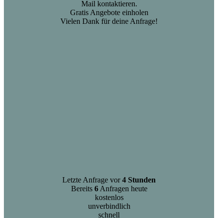
Mail kontaktieren.
Gratis Angebote einholen
Vielen Dank für deine Anfrage!
Letzte Anfrage vor
4 Stunden
Bereits
6
Anfragen heute
kostenlos
unverbindlich
schnell