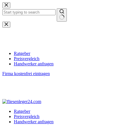
Zum
Inhalt
springen
Keine
Ergebnisse
Ratgeber
Preisvergleich
Handwerker anfragen
Firma kostenfrei eintragen
Ratgeber
Preisvergleich
Handwerker anfragen