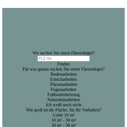
Wo suchen Sie einen Fliesenleger?
Finden
Für was genau suchen Sie einen Fliesenleger?
Bodenarbeiten
Estricharbeiten
Fliesenarbeiten
Fugenarbeiten
Fußbodenheizung
Natursteinarbeiten
Ich weiß noch nicht
Wie groß ist die Fläche, für Ihr Vorhaben?
Unter 10 m²
10 m² - 30 m²
30 m² - 50 m²