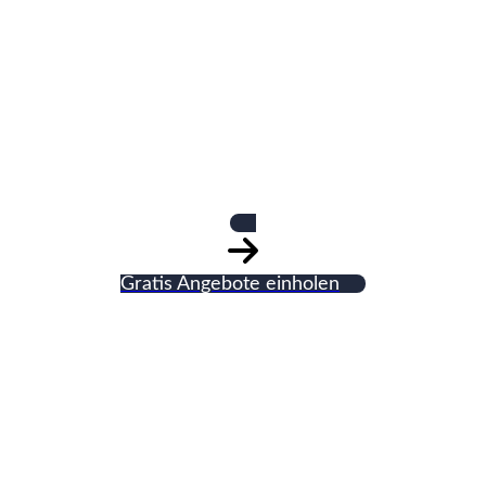
Ing. M. Sauter
GmbH
Gratis Angebote einholen