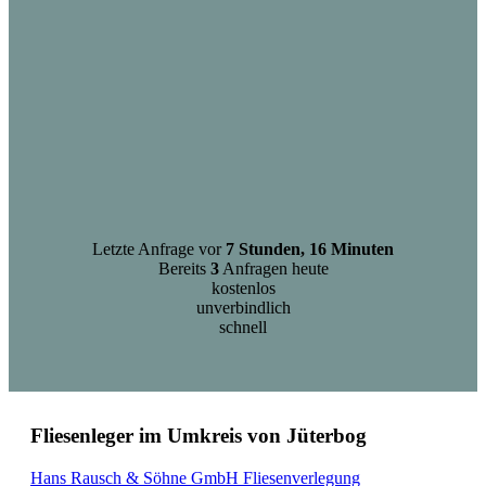
Letzte Anfrage vor
7 Stunden, 16 Minuten
Bereits
3
Anfragen heute
kostenlos
unverbindlich
schnell
Fliesenleger im Umkreis von Jüterbog
Hans Rausch & Söhne GmbH Fliesenverlegung