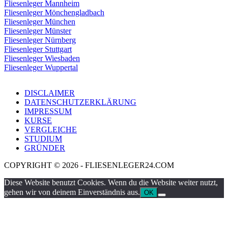
Fliesenleger Mannheim
Fliesenleger Mönchengladbach
Fliesenleger München
Fliesenleger Münster
Fliesenleger Nürnberg
Fliesenleger Stuttgart
Fliesenleger Wiesbaden
Fliesenleger Wuppertal
DISCLAIMER
DATENSCHUTZERKLÄRUNG
IMPRESSUM
KURSE
VERGLEICHE
STUDIUM
GRÜNDER
COPYRIGHT © 2026 - FLIESENLEGER24.COM
Diese Website benutzt Cookies. Wenn du die Website weiter nutzt,
gehen wir von deinem Einverständnis aus.
OK