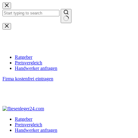
Zum
Inhalt
springen
Keine
Ergebnisse
Ratgeber
Preisvergleich
Handwerker anfragen
Firma kostenfrei eintragen
Ratgeber
Preisvergleich
Handwerker anfragen