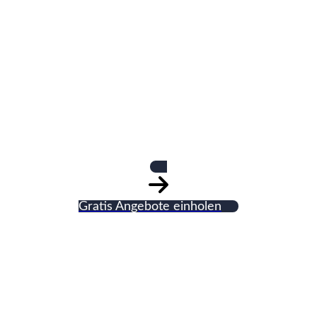
Hans Rausch &
Söhne GmbH
Fliesenverlegung
Gratis Angebote einholen