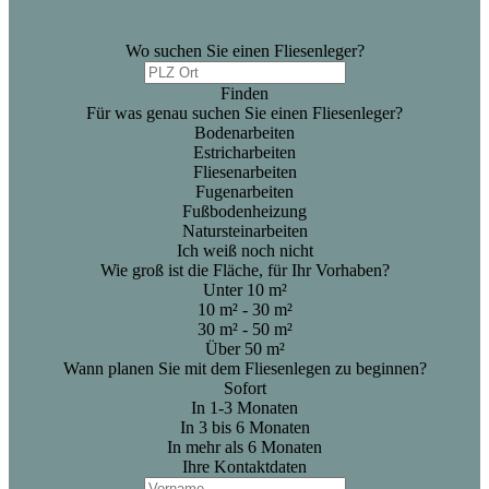
Wo suchen Sie einen Fliesenleger?
Finden
Für was genau suchen Sie einen Fliesenleger?
Bodenarbeiten
Estricharbeiten
Fliesenarbeiten
Fugenarbeiten
Fußbodenheizung
Natursteinarbeiten
Ich weiß noch nicht
Wie groß ist die Fläche, für Ihr Vorhaben?
Unter 10 m²
10 m² - 30 m²
30 m² - 50 m²
Über 50 m²
Wann planen Sie mit dem Fliesenlegen zu beginnen?
Sofort
In 1-3 Monaten
In 3 bis 6 Monaten
In mehr als 6 Monaten
Ihre Kontaktdaten