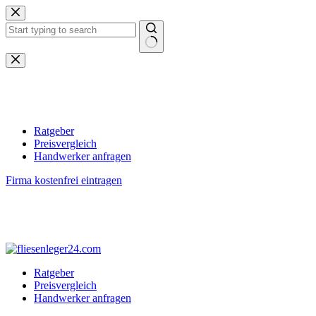
Zum
Inhalt
springen
Keine
Ergebnisse
Ratgeber
Preisvergleich
Handwerker anfragen
Firma kostenfrei eintragen
Ratgeber
Preisvergleich
Handwerker anfragen