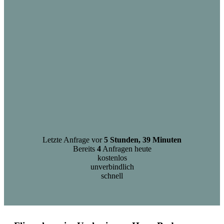
Letzte Anfrage vor
5 Stunden, 39 Minuten
Bereits
4
Anfragen heute
kostenlos
unverbindlich
schnell