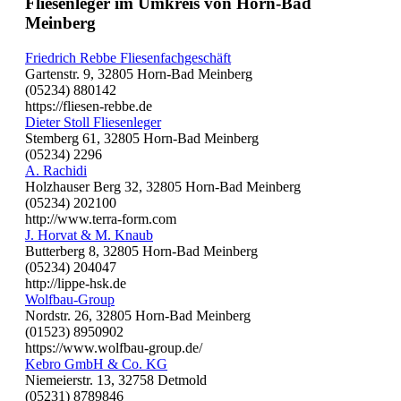
Fliesenleger im Umkreis von Horn-Bad
Meinberg
Friedrich Rebbe Fliesenfachgeschäft
Gartenstr. 9, 32805 Horn-Bad Meinberg
(05234) 880142
https://fliesen-rebbe.de
Dieter Stoll Fliesenleger
Stemberg 61, 32805 Horn-Bad Meinberg
(05234) 2296
A. Rachidi
Holzhauser Berg 32, 32805 Horn-Bad Meinberg
(05234) 202100
http://www.terra-form.com
J. Horvat & M. Knaub
Butterberg 8, 32805 Horn-Bad Meinberg
(05234) 204047
http://lippe-hsk.de
Wolfbau-Group
Nordstr. 26, 32805 Horn-Bad Meinberg
(01523) 8950902
https://www.wolfbau-group.de/
Kebro GmbH & Co. KG
Niemeierstr. 13, 32758 Detmold
(05231) 8789846