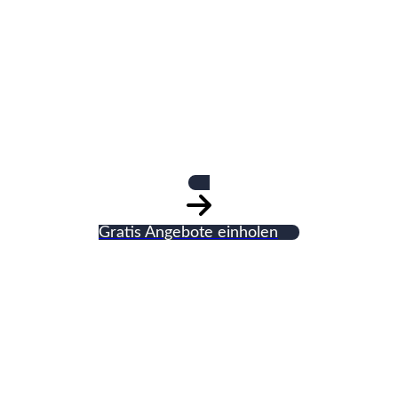
Dieter Stoll
Fliesenleger
Gratis Angebote einholen