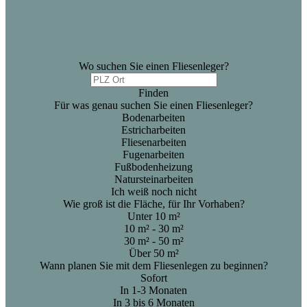
Wo suchen Sie einen Fliesenleger?
Finden
Für was genau suchen Sie einen Fliesenleger?
Bodenarbeiten
Estricharbeiten
Fliesenarbeiten
Fugenarbeiten
Fußbodenheizung
Natursteinarbeiten
Ich weiß noch nicht
Wie groß ist die Fläche, für Ihr Vorhaben?
Unter 10 m²
10 m² - 30 m²
30 m² - 50 m²
Über 50 m²
Wann planen Sie mit dem Fliesenlegen zu beginnen?
Sofort
In 1-3 Monaten
In 3 bis 6 Monaten