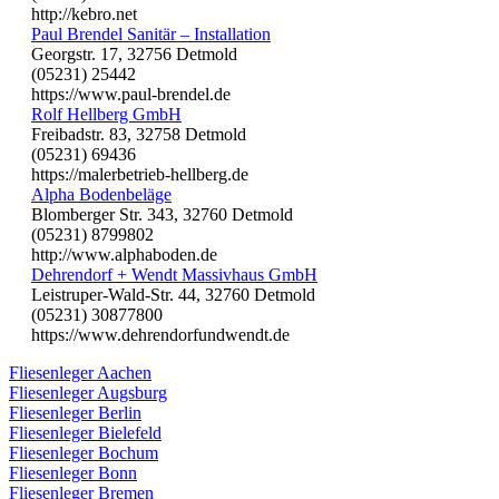
http://kebro.net
Paul Brendel Sanitär – Installation
Georgstr. 17, 32756 Detmold
(05231) 25442
https://www.paul-brendel.de
Rolf Hellberg GmbH
Freibadstr. 83, 32758 Detmold
(05231) 69436
https://malerbetrieb-hellberg.de
Alpha Bodenbeläge
Blomberger Str. 343, 32760 Detmold
(05231) 8799802
http://www.alphaboden.de
Dehrendorf + Wendt Massivhaus GmbH
Leistruper-Wald-Str. 44, 32760 Detmold
(05231) 30877800
https://www.dehrendorfundwendt.de
Fliesenleger Aachen
Fliesenleger Augsburg
Fliesenleger Berlin
Fliesenleger Bielefeld
Fliesenleger Bochum
Fliesenleger Bonn
Fliesenleger Bremen