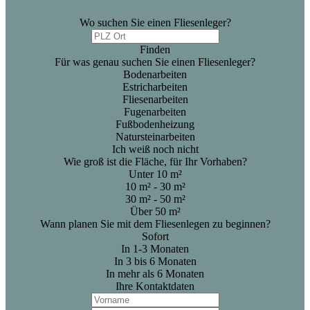
Wo suchen Sie einen Fliesenleger?
Finden
Für was genau suchen Sie einen Fliesenleger?
Bodenarbeiten
Estricharbeiten
Fliesenarbeiten
Fugenarbeiten
Fußbodenheizung
Natursteinarbeiten
Ich weiß noch nicht
Wie groß ist die Fläche, für Ihr Vorhaben?
Unter 10 m²
10 m² - 30 m²
30 m² - 50 m²
Über 50 m²
Wann planen Sie mit dem Fliesenlegen zu beginnen?
Sofort
In 1-3 Monaten
In 3 bis 6 Monaten
In mehr als 6 Monaten
Ihre Kontaktdaten