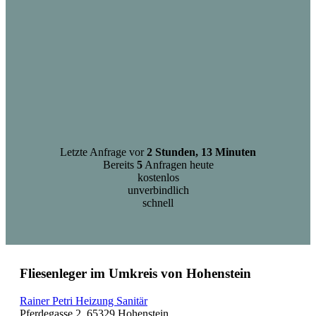
Letzte Anfrage vor
2 Stunden, 13 Minuten
Bereits
5
Anfragen heute
kostenlos
unverbindlich
schnell
Fliesenleger im Umkreis von Hohenstein
Rainer Petri Heizung Sanitär
Pferdegasse 2, 65329 Hohenstein