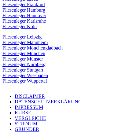
Fliesenleger Frankfurt
Fliesenleger Hamburg
Fliesenleger Hannover
Fliesenleger Karlsruhe
Fliesenleger Köln
Fliesenleger Leipzig
Fliesenleger Mannheim
Fliesenleger Mönchengladbach
Fliesenleger München
Fliesenleger Münster
Fliesenleger Nürnberg
Fliesenleger Stuttgart
Fliesenleger Wiesbaden
Fliesenleger Wuppertal
DISCLAIMER
DATENSCHUTZERKLÄRUNG
IMPRESSUM
KURSE
VERGLEICHE
STUDIUM
GRÜNDER