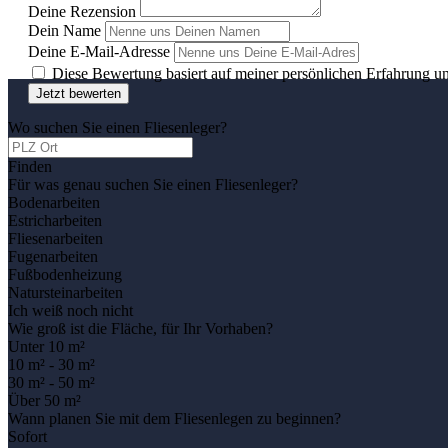
Deine Rezension
Dein Name
Deine E-Mail-Adresse
Diese Bewertung basiert auf meiner persönlichen Erfahrung u
Jetzt bewerten
Wo suchen Sie einen Fliesenleger?
Finden
Für was genau suchen Sie einen Fliesenleger?
Bodenarbeiten
Estricharbeiten
Fliesenarbeiten
Fugenarbeiten
Fußbodenheizung
Natursteinarbeiten
Ich weiß noch nicht
Wie groß ist die Fläche, für Ihr Vorhaben?
Unter 10 m²
10 m² - 30 m²
30 m² - 50 m²
Über 50 m²
Wann planen Sie mit dem Fliesenlegen zu beginnen?
Sofort