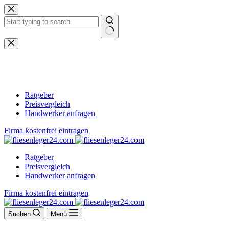
Zum
Inhalt
springen
Keine
Ergebnisse
Ratgeber
Preisvergleich
Handwerker anfragen
Firma kostenfrei eintragen
Ratgeber
Preisvergleich
Handwerker anfragen
Firma kostenfrei eintragen
Suchen
Menü