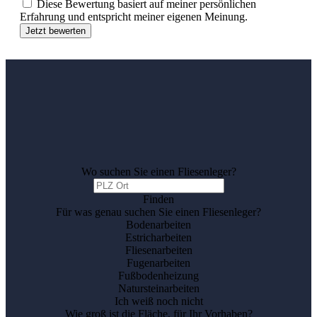
Diese Bewertung basiert auf meiner persönlichen
Erfahrung und entspricht meiner eigenen Meinung.
Jetzt bewerten
Wo suchen Sie einen Fliesenleger?
Finden
Für was genau suchen Sie einen Fliesenleger?
Bodenarbeiten
Estricharbeiten
Fliesenarbeiten
Fugenarbeiten
Fußbodenheizung
Natursteinarbeiten
Ich weiß noch nicht
Wie groß ist die Fläche, für Ihr Vorhaben?