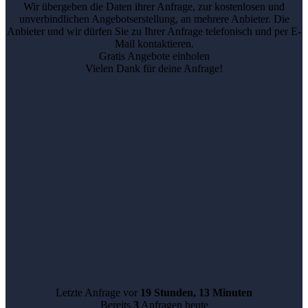
Wir übergeben die Daten ihrer Anfrage, zur kostenlosen und
unverbindlichen Angebotserstellung, an mehrere Anbieter. Die
Anbieter und wir dürfen Sie zu Ihrer Anfrage telefonisch und per E-
Mail kontaktieren.
Gratis Angebote einholen
Vielen Dank für deine Anfrage!
Letzte Anfrage vor
19 Stunden, 13 Minuten
Bereits
3
Anfragen heute