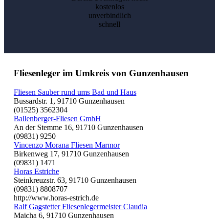
kostenlos
unverbindlich
schnell
Fliesenleger im Umkreis von Gunzenhausen
Fliesen Sauber rund ums Bad und Haus
Bussardstr. 1, 91710 Gunzenhausen
(01525) 3562304
Ballenberger-Fliesen GmbH
An der Stemme 16, 91710 Gunzenhausen
(09831) 9250
Vincenzo Morana Fliesen Marmor
Birkenweg 17, 91710 Gunzenhausen
(09831) 1471
Horas Estriche
Steinkreuzstr. 63, 91710 Gunzenhausen
(09831) 8808707
http://www.horas-estrich.de
Ralf Gagstetter Fliesenlegermeister Claudia
Maicha 6, 91710 Gunzenhausen