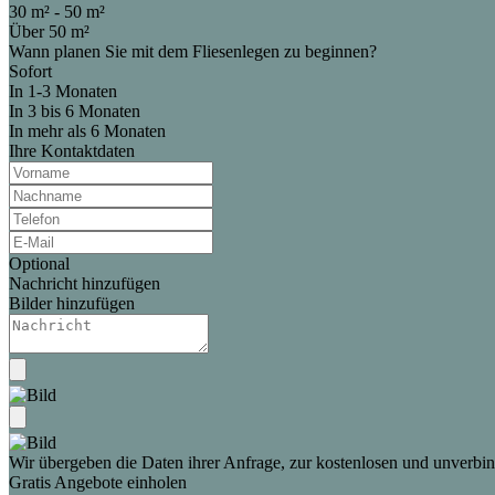
30 m² - 50 m²
Über 50 m²
Wann planen Sie mit dem Fliesenlegen zu beginnen?
Sofort
In 1-3 Monaten
In 3 bis 6 Monaten
In mehr als 6 Monaten
Ihre Kontaktdaten
Optional
Nachricht hinzufügen
Bilder hinzufügen
Wir übergeben die Daten ihrer Anfrage, zur kostenlosen und unverbind
Gratis Angebote einholen