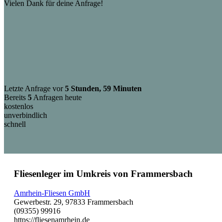
Vielen Dank für deine Anfrage!
Letzte Anfrage vor
5 Stunden, 59 Minuten
Bereits
5
Anfragen heute
kostenlos
unverbindlich
schnell
Fliesenleger im Umkreis von Frammersbach
Amrhein-Fliesen GmbH
Gewerbestr. 29, 97833 Frammersbach
(09355) 99916
https://fliesenamrhein.de