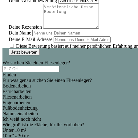
Deine Gesamtbewertung
Deine Rezension
Dein Name
Deine E-Mail-Adresse
Diese Bewertung basiert auf meiner persönlichen Erfahrung u
Jetzt bewerten
Wo suchen Sie einen Fliesenleger?
Finden
Für was genau suchen Sie einen Fliesenleger?
Bodenarbeiten
Estricharbeiten
Fliesenarbeiten
Fugenarbeiten
Fußbodenheizung
Natursteinarbeiten
Ich weiß noch nicht
Wie groß ist die Fläche, für Ihr Vorhaben?
Unter 10 m²
10 m² - 30 m²