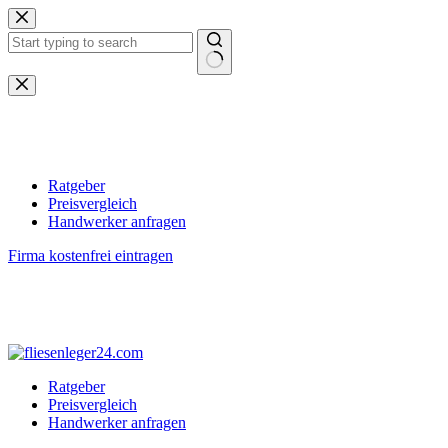
Zum
Inhalt
springen
Keine
Ergebnisse
Ratgeber
Preisvergleich
Handwerker anfragen
Firma kostenfrei eintragen
Ratgeber
Preisvergleich
Handwerker anfragen