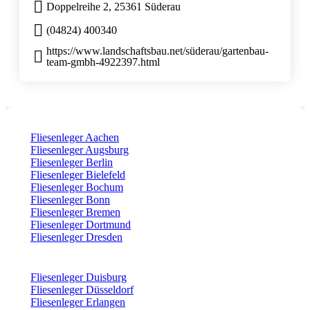
Doppelreihe 2, 25361 Süderau
(04824) 400340
https://www.landschaftsbau.net/süderau/gartenbau-
team-gmbh-4922397.html
Fliesenleger Aachen
Fliesenleger Augsburg
Fliesenleger Berlin
Fliesenleger Bielefeld
Fliesenleger Bochum
Fliesenleger Bonn
Fliesenleger Bremen
Fliesenleger Dortmund
Fliesenleger Dresden
Fliesenleger Duisburg
Fliesenleger Düsseldorf
Fliesenleger Erlangen