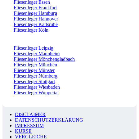
Fliesenleger Essen
Fliesenleger Frankfurt
Fliesenleger Hamburg
Fliesenleger Hannover
Fliesenleger Karlsruhe
Fliesenleger Köln
Fliesenleger Leipzig
Fliesenleger Mannheim
Fliesenleger Mönchengladbach
Fliesenleger München
Fliesenleger Münster
Fliesenleger Nürnberg
Fliesenleger Stuttgart
Fliesenleger Wiesbaden
Fliesenleger Wuppertal
DISCLAIMER
DATENSCHUTZERKLÄRUNG
IMPRESSUM
KURSE
VERGLEICHE