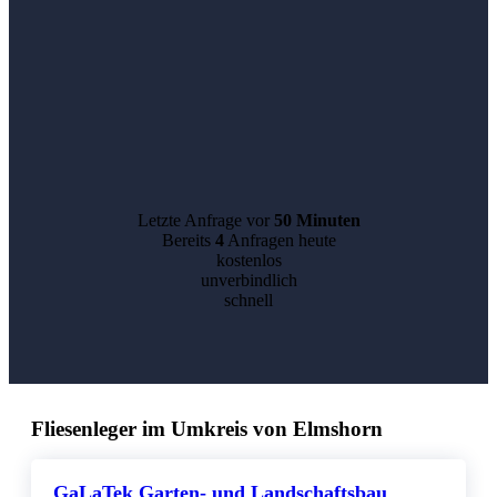
Letzte Anfrage vor
50 Minuten
Bereits
4
Anfragen heute
kostenlos
unverbindlich
schnell
Fliesenleger im Umkreis von Elmshorn
GaLaTek Garten- und Landschaftsbau