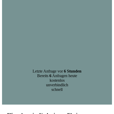
Letzte Anfrage vor
6 Stunden
Bereits
6
Anfragen heute
kostenlos
unverbindlich
schnell