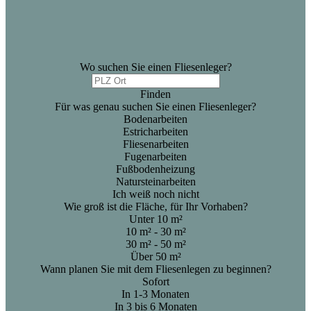
Wo suchen Sie einen Fliesenleger?
Finden
Für was genau suchen Sie einen Fliesenleger?
Bodenarbeiten
Estricharbeiten
Fliesenarbeiten
Fugenarbeiten
Fußbodenheizung
Natursteinarbeiten
Ich weiß noch nicht
Wie groß ist die Fläche, für Ihr Vorhaben?
Unter 10 m²
10 m² - 30 m²
30 m² - 50 m²
Über 50 m²
Wann planen Sie mit dem Fliesenlegen zu beginnen?
Sofort
In 1-3 Monaten
In 3 bis 6 Monaten