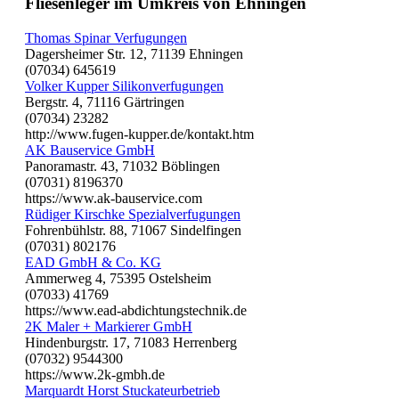
Fliesenleger im Umkreis von Ehningen
Thomas Spinar Verfugungen
Dagersheimer Str. 12, 71139 Ehningen
(07034) 645619
Volker Kupper Silikonverfugungen
Bergstr. 4, 71116 Gärtringen
(07034) 23282
http://www.fugen-kupper.de/kontakt.htm
AK Bauservice GmbH
Panoramastr. 43, 71032 Böblingen
(07031) 8196370
https://www.ak-bauservice.com
Rüdiger Kirschke Spezialverfugungen
Fohrenbühlstr. 88, 71067 Sindelfingen
(07031) 802176
EAD GmbH & Co. KG
Ammerweg 4, 75395 Ostelsheim
(07033) 41769
https://www.ead-abdichtungstechnik.de
2K Maler + Markierer GmbH
Hindenburgstr. 17, 71083 Herrenberg
(07032) 9544300
https://www.2k-gmbh.de
Marquardt Horst Stuckateurbetrieb