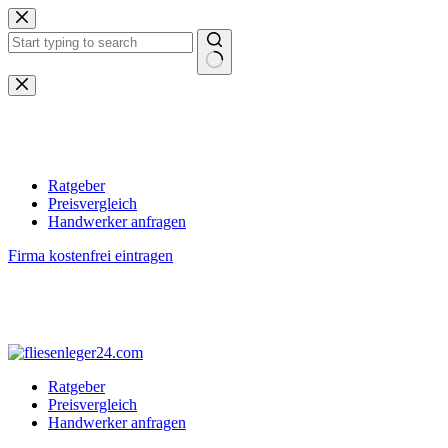
Zum
Inhalt
springen
Keine
Ergebnisse
Ratgeber
Preisvergleich
Handwerker anfragen
Firma kostenfrei eintragen
Ratgeber
Preisvergleich
Handwerker anfragen