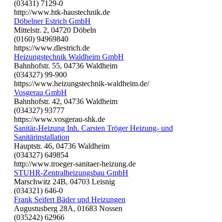
(03431) 7129-0
http://www.htk-haustechnik.de
Döbelner Estrich GmbH
Mittelstr. 2, 04720 Döbeln
(0160) 94969840
https://www.dlestrich.de
Heizungstechnik Waldheim GmbH
Bahnhofstr. 55, 04736 Waldheim
(034327) 99-900
https://www.heizungstechnik-waldheim.de/
Vosgerau GmbH
Bahnhofstr. 42, 04736 Waldheim
(034327) 93777
https://www.vosgerau-shk.de
Sanitär-Heizung Inh. Carsten Tröger Heizung- und
Sanitärinstallation
Hauptstr. 46, 04736 Waldheim
(034327) 649854
http://www.troeger-sanitaer-heizung.de
STUHR-Zentralheizungsbau GmbH
Marschwitz 24B, 04703 Leisnig
(034321) 646-0
Frank Seifert Bäder und Heizungen
Augustusberg 28A, 01683 Nossen
(035242) 62966