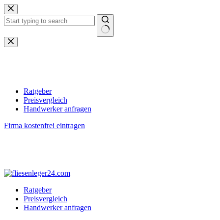
Zum
Inhalt
springen
Keine
Ergebnisse
Ratgeber
Preisvergleich
Handwerker anfragen
Firma kostenfrei eintragen
Ratgeber
Preisvergleich
Handwerker anfragen