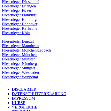
Fliesenleger Düsseldorf
Fliesenleger Erlangen
Fliesenleger Essen
Fliesenleger Frankfurt
Fliesenleger Hamburg
Fliesenleger Hannover
Fliesenleger Karlsruhe
Fliesenleger Köln
Fliesenleger Leipzig
Fliesenleger Mannheim
Fliesenleger Mönchengladbach
Fliesenleger München
Fliesenleger Münster
Fliesenleger Nürnberg
Fliesenleger Stuttgart
Fliesenleger Wiesbaden
Fliesenleger Wuppertal
DISCLAIMER
DATENSCHUTZERKLÄRUNG
IMPRESSUM
KURSE
VERGLEICHE