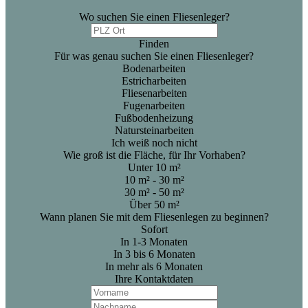
Wo suchen Sie einen Fliesenleger?
Finden
Für was genau suchen Sie einen Fliesenleger?
Bodenarbeiten
Estricharbeiten
Fliesenarbeiten
Fugenarbeiten
Fußbodenheizung
Natursteinarbeiten
Ich weiß noch nicht
Wie groß ist die Fläche, für Ihr Vorhaben?
Unter 10 m²
10 m² - 30 m²
30 m² - 50 m²
Über 50 m²
Wann planen Sie mit dem Fliesenlegen zu beginnen?
Sofort
In 1-3 Monaten
In 3 bis 6 Monaten
In mehr als 6 Monaten
Ihre Kontaktdaten