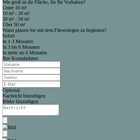
Wie groß ist die Fläche, für Ihr Vorhaben?
Unter 10 m²
10 m² - 30 m²
30 m² - 50 m²
Über 50 m²
Wann planen Sie mit dem Fliesenlegen zu beginnen?
Sofort
In 1-3 Monaten
In 3 bis 6 Monaten
In mehr als 6 Monaten
Ihre Kontaktdaten
Optional
Nachricht hinzufügen
Bilder hinzufügen