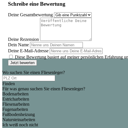
Schreibe eine Bewertung
Deine Gesamtbewertung
Deine Rezension
Dein Name
Deine E-Mail-Adresse
Diese Bewertung basiert auf meiner persönlichen Erfahrung u
Jetzt bewerten
Wo suchen Sie einen Fliesenleger?
Finden
Für was genau suchen Sie einen Fliesenleger?
Bodenarbeiten
Estricharbeiten
Fliesenarbeiten
Fugenarbeiten
Fußbodenheizung
Natursteinarbeiten
Ich weiß noch nicht