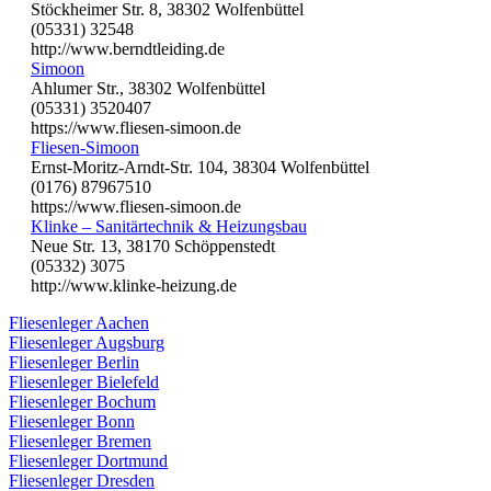
Stöckheimer Str. 8, 38302 Wolfenbüttel
(05331) 32548
http://www.berndtleiding.de
Simoon
Ahlumer Str., 38302 Wolfenbüttel
(05331) 3520407
https://www.fliesen-simoon.de
Fliesen-Simoon
Ernst-Moritz-Arndt-Str. 104, 38304 Wolfenbüttel
(0176) 87967510
https://www.fliesen-simoon.de
Klinke – Sanitärtechnik & Heizungsbau
Neue Str. 13, 38170 Schöppenstedt
(05332) 3075
http://www.klinke-heizung.de
Fliesenleger Aachen
Fliesenleger Augsburg
Fliesenleger Berlin
Fliesenleger Bielefeld
Fliesenleger Bochum
Fliesenleger Bonn
Fliesenleger Bremen
Fliesenleger Dortmund
Fliesenleger Dresden