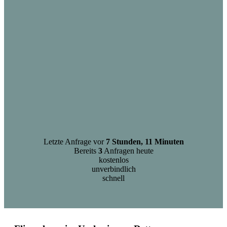
Letzte Anfrage vor
7 Stunden, 11 Minuten
Bereits
3
Anfragen heute
kostenlos
unverbindlich
schnell