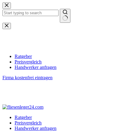
Zum
Inhalt
springen
Keine
Ergebnisse
Ratgeber
Preisvergleich
Handwerker anfragen
Firma kostenfrei eintragen
Ratgeber
Preisvergleich
Handwerker anfragen