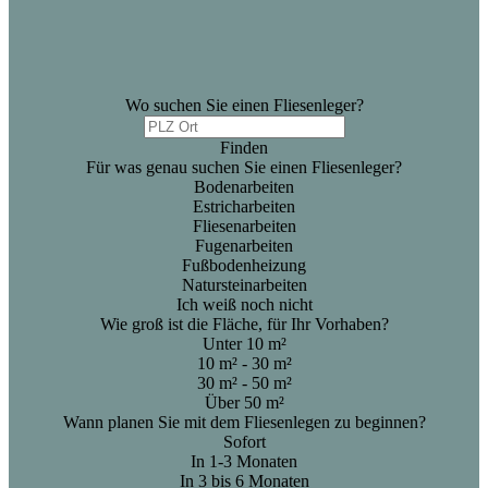
Wo suchen Sie einen Fliesenleger?
Finden
Für was genau suchen Sie einen Fliesenleger?
Bodenarbeiten
Estricharbeiten
Fliesenarbeiten
Fugenarbeiten
Fußbodenheizung
Natursteinarbeiten
Ich weiß noch nicht
Wie groß ist die Fläche, für Ihr Vorhaben?
Unter 10 m²
10 m² - 30 m²
30 m² - 50 m²
Über 50 m²
Wann planen Sie mit dem Fliesenlegen zu beginnen?
Sofort
In 1-3 Monaten
In 3 bis 6 Monaten