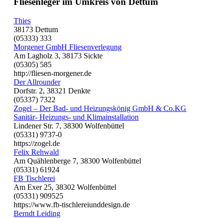
Fliesenleger im Umkreis von Dettum
Thies
38173 Dettum
(05333) 333
Morgener GmbH Fliesenverlegung
Am Lagholz 3, 38173 Sickte
(05305) 585
http://fliesen-morgener.de
Der Allrounder
Dorfstr. 2, 38321 Denkte
(05337) 7322
Zogel – Der Bad- und Heizungskönig GmbH & Co.KG
Sanitär- Heizungs- und Klimainstallation
Lindener Str. 7, 38300 Wolfenbüttel
(05331) 9737-0
https://zogel.de
Felix Rehwald
Am Quählenberge 7, 38300 Wolfenbüttel
(05331) 61924
FB Tischlerei
Am Exer 25, 38302 Wolfenbüttel
(05331) 909525
https://www.fb-tischlereiunddesign.de
Berndt Leiding