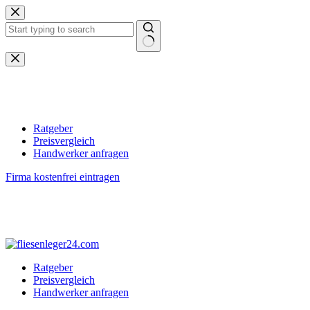
Zum
Inhalt
springen
Keine
Ergebnisse
Ratgeber
Preisvergleich
Handwerker anfragen
Firma kostenfrei eintragen
Ratgeber
Preisvergleich
Handwerker anfragen