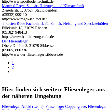
http://www.sportbodentechnik.de
Manfred Rogel Sanitär- Heizungs- und Klimatechnik
Ziegeleistr. 1, 37627 Stadtoldendorf
(05532) 999110
http://www.rogel-sanitaer.de/
Thorsten Rode Fachbetrieb für Sanitär, Heizung und Specksteinöfen
Fillekuhle 18, 31039 Rheden
(05182) 948413
https://www.bad-heizung-rode.de
Der Fliesenleger
Obere Dorfstr. 3, 31079 Sibbesse
(05065) 800336
http://www.der-fliesenleger-sibbesse.de
1
2
Hier finden sich weitere Fliesenleger aus
der näheren Umgebung
Fliesenleger Alfeld (Leine)
,
Fliesenleger Coppengrave
,
Fliesenleger