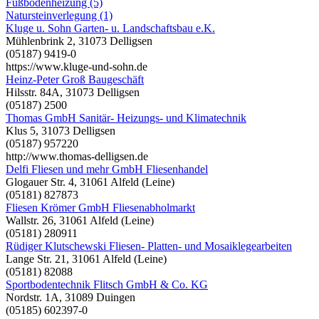
Fußbodenheizung (5)
Natursteinverlegung (1)
Kluge u. Sohn Garten- u. Landschaftsbau e.K.
Mühlenbrink 2, 31073 Delligsen
(05187) 9419-0
https://www.kluge-und-sohn.de
Heinz-Peter Groß Baugeschäft
Hilsstr. 84A, 31073 Delligsen
(05187) 2500
Thomas GmbH Sanitär- Heizungs- und Klimatechnik
Klus 5, 31073 Delligsen
(05187) 957220
http://www.thomas-delligsen.de
Delfi Fliesen und mehr GmbH Fliesenhandel
Glogauer Str. 4, 31061 Alfeld (Leine)
(05181) 827873
Fliesen Krömer GmbH Fliesenabholmarkt
Wallstr. 26, 31061 Alfeld (Leine)
(05181) 280911
Rüdiger Klutschewski Fliesen- Platten- und Mosaiklegearbeiten
Lange Str. 21, 31061 Alfeld (Leine)
(05181) 82088
Sportbodentechnik Flitsch GmbH & Co. KG
Nordstr. 1A, 31089 Duingen
(05185) 602397-0