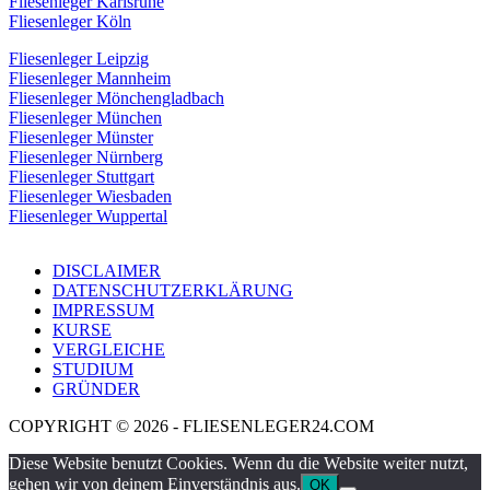
Fliesenleger Karlsruhe
Fliesenleger Köln
Fliesenleger Leipzig
Fliesenleger Mannheim
Fliesenleger Mönchengladbach
Fliesenleger München
Fliesenleger Münster
Fliesenleger Nürnberg
Fliesenleger Stuttgart
Fliesenleger Wiesbaden
Fliesenleger Wuppertal
DISCLAIMER
DATENSCHUTZERKLÄRUNG
IMPRESSUM
KURSE
VERGLEICHE
STUDIUM
GRÜNDER
COPYRIGHT © 2026 - FLIESENLEGER24.COM
Diese Website benutzt Cookies. Wenn du die Website weiter nutzt,
gehen wir von deinem Einverständnis aus.
OK