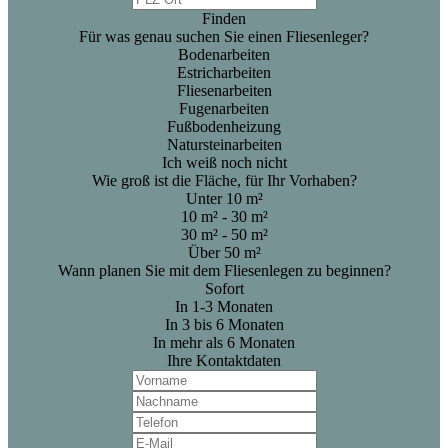
Finden
Für was genau suchen Sie einen Fliesenleger?
Bodenarbeiten
Estricharbeiten
Fliesenarbeiten
Fugenarbeiten
Fußbodenheizung
Natursteinarbeiten
Ich weiß noch nicht
Wie groß ist die Fläche, für Ihr Vorhaben?
Unter 10 m²
10 m² - 30 m²
30 m² - 50 m²
Über 50 m²
Wann planen Sie mit dem Fliesenlegen zu beginnen?
Sofort
In 1-3 Monaten
In 3 bis 6 Monaten
In mehr als 6 Monaten
Ihre Kontaktdaten