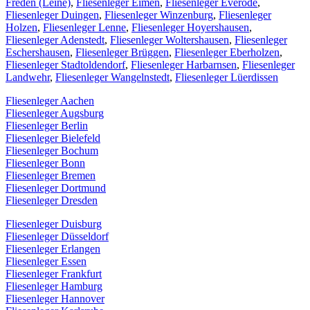
Freden (Leine)
,
Fliesenleger Eimen
,
Fliesenleger Everode
,
Fliesenleger Duingen
,
Fliesenleger Winzenburg
,
Fliesenleger
Holzen
,
Fliesenleger Lenne
,
Fliesenleger Hoyershausen
,
Fliesenleger Adenstedt
,
Fliesenleger Woltershausen
,
Fliesenleger
Eschershausen
,
Fliesenleger Brüggen
,
Fliesenleger Eberholzen
,
Fliesenleger Stadtoldendorf
,
Fliesenleger Harbarnsen
,
Fliesenleger
Landwehr
,
Fliesenleger Wangelnstedt
,
Fliesenleger Lüerdissen
Fliesenleger Aachen
Fliesenleger Augsburg
Fliesenleger Berlin
Fliesenleger Bielefeld
Fliesenleger Bochum
Fliesenleger Bonn
Fliesenleger Bremen
Fliesenleger Dortmund
Fliesenleger Dresden
Fliesenleger Duisburg
Fliesenleger Düsseldorf
Fliesenleger Erlangen
Fliesenleger Essen
Fliesenleger Frankfurt
Fliesenleger Hamburg
Fliesenleger Hannover