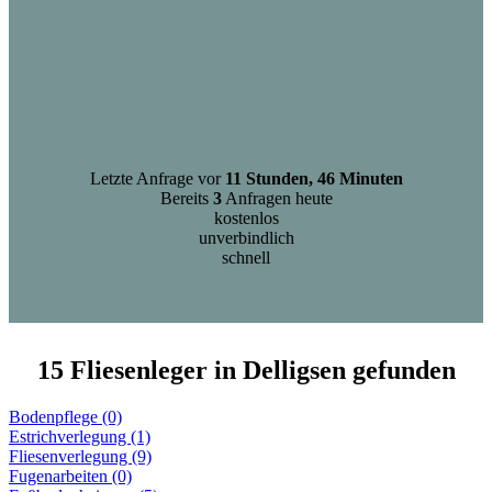
Letzte Anfrage vor
11 Stunden, 46 Minuten
Bereits
3
Anfragen heute
kostenlos
unverbindlich
schnell
15 Fliesenleger in Delligsen gefunden
Bodenpflege (0)
Estrichverlegung (1)
Fliesenverlegung (9)
Fugenarbeiten (0)