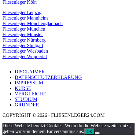
Fliesenleger Köln
Fliesenleger Leipzig
Fliesenleger Mannheim
Fliesenleger Mönchengladbach
Fliesenleger München
Fliesenleger Münster
Fliesenleger Nürnberg
Fliesenleger Stuttgart
Fliesenleger Wiesbaden
Fliesenleger Wuppertal
DISCLAIMER
DATENSCHUTZERKLÄRUNG
IMPRESSUM
KURSE
VERGLEICHE
STUDIUM
GRÜNDER
COPYRIGHT © 2026 - FLIESENLEGER24.COM
Diese Website benutzt Cookies. Wenn du die Website weiter nutzt,
gehen wir von deinem Einverständnis aus.
OK