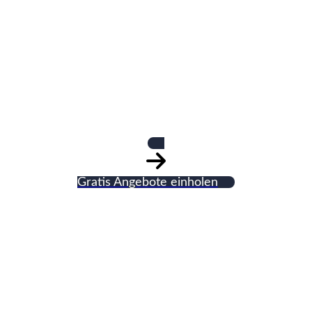
Aktiv Bau Kästner
e. K.
Gratis Angebote einholen