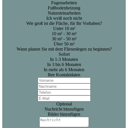
Fugenarbeiten
Fußbodenheizung
Natursteinarbeiten
Ich weiß noch nicht
Wie groß ist die Fläche, für Ihr Vorhaben?
Unter 10 m²
10 m² - 30 m²
30 m² - 50 m²
Über 50 m²
Wann planen Sie mit dem Fliesenlegen zu beginnen?
Sofort
In 1-3 Monaten
In 3 bis 6 Monaten
In mehr als 6 Monaten
Ihre Kontaktdaten
Optional
Nachricht hinzufügen
Bilder hinzufügen