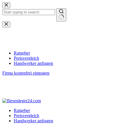
Zum
Inhalt
springen
Keine
Ergebnisse
Ratgeber
Preisvergleich
Handwerker anfragen
Firma kostenfrei eintragen
Ratgeber
Preisvergleich
Handwerker anfragen