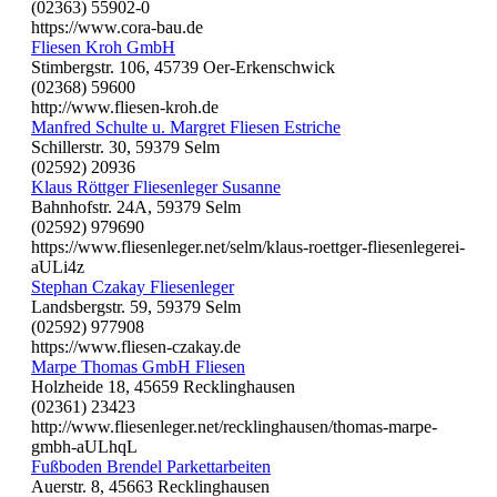
(02363) 55902-0
https://www.cora-bau.de
Fliesen Kroh GmbH
Stimbergstr. 106, 45739 Oer-Erkenschwick
(02368) 59600
http://www.fliesen-kroh.de
Manfred Schulte u. Margret Fliesen Estriche
Schillerstr. 30, 59379 Selm
(02592) 20936
Klaus Röttger Fliesenleger Susanne
Bahnhofstr. 24A, 59379 Selm
(02592) 979690
https://www.fliesenleger.net/selm/klaus-roettger-fliesenlegerei-
aULi4z
Stephan Czakay Fliesenleger
Landsbergstr. 59, 59379 Selm
(02592) 977908
https://www.fliesen-czakay.de
Marpe Thomas GmbH Fliesen
Holzheide 18, 45659 Recklinghausen
(02361) 23423
http://www.fliesenleger.net/recklinghausen/thomas-marpe-
gmbh-aULhqL
Fußboden Brendel Parkettarbeiten
Auerstr. 8, 45663 Recklinghausen