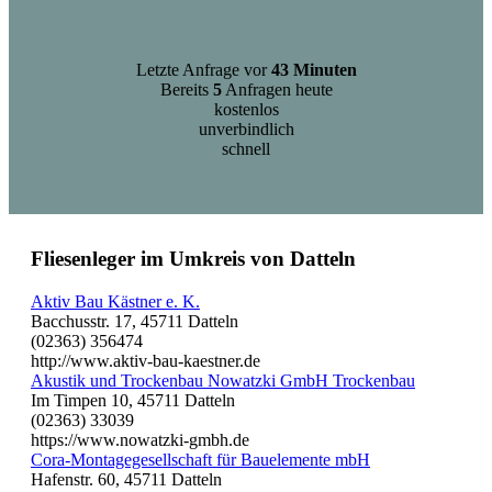
Letzte Anfrage vor
43 Minuten
Bereits
5
Anfragen heute
kostenlos
unverbindlich
schnell
Fliesenleger im Umkreis von Datteln
Aktiv Bau Kästner e. K.
Bacchusstr. 17, 45711 Datteln
(02363) 356474
http://www.aktiv-bau-kaestner.de
Akustik und Trockenbau Nowatzki GmbH Trockenbau
Im Timpen 10, 45711 Datteln
(02363) 33039
https://www.nowatzki-gmbh.de
Cora-Montagegesellschaft für Bauelemente mbH
Hafenstr. 60, 45711 Datteln