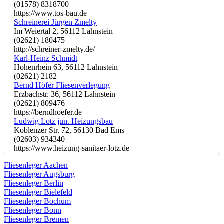
(01578) 8318700
https://www.tos-bau.de
Schreinerei Jürgen Zmelty
Im Weiertal 2, 56112 Lahnstein
(02621) 180475
http://schreiner-zmelty.de/
Karl-Heinz Schmidt
Hohenrhein 63, 56112 Lahnstein
(02621) 2182
Bernd Höfer Fliesenverlegung
Erzbachstr. 36, 56112 Lahnstein
(02621) 809476
https://berndhoefer.de
Ludwig Lotz jun. Heizungsbau
Koblenzer Str. 72, 56130 Bad Ems
(02603) 934340
https://www.heizung-sanitaer-lotz.de
Fliesenleger Aachen
Fliesenleger Augsburg
Fliesenleger Berlin
Fliesenleger Bielefeld
Fliesenleger Bochum
Fliesenleger Bonn
Fliesenleger Bremen