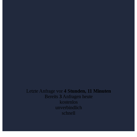
Letzte Anfrage vor
4 Stunden, 11 Minuten
Bereits
3
Anfragen heute
kostenlos
unverbindlich
schnell