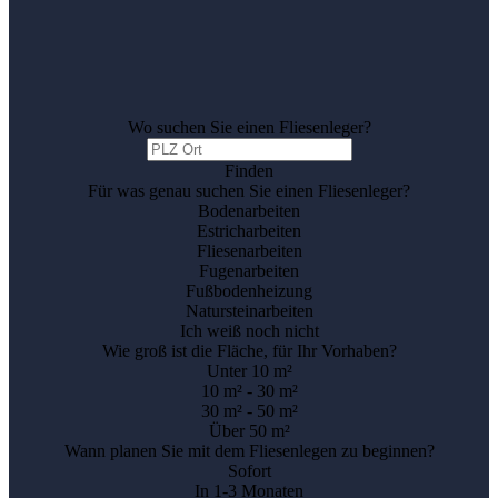
Wo suchen Sie einen Fliesenleger?
Finden
Für was genau suchen Sie einen Fliesenleger?
Bodenarbeiten
Estricharbeiten
Fliesenarbeiten
Fugenarbeiten
Fußbodenheizung
Natursteinarbeiten
Ich weiß noch nicht
Wie groß ist die Fläche, für Ihr Vorhaben?
Unter 10 m²
10 m² - 30 m²
30 m² - 50 m²
Über 50 m²
Wann planen Sie mit dem Fliesenlegen zu beginnen?
Sofort
In 1-3 Monaten