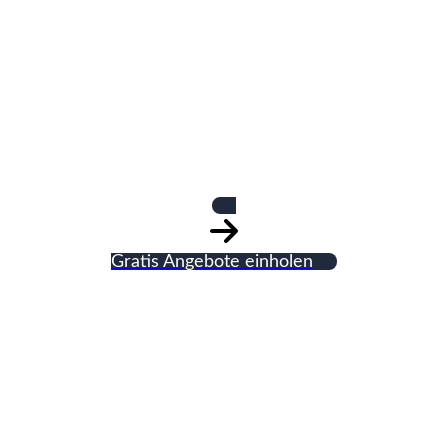
Klaus Wacket
Fliesenleger
Gratis Angebote einholen