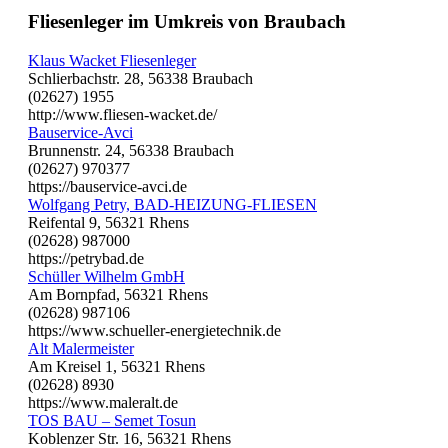
Fliesenleger im Umkreis von Braubach
Klaus Wacket Fliesenleger
Schlierbachstr. 28, 56338 Braubach
(02627) 1955
http://www.fliesen-wacket.de/
Bauservice-Avci
Brunnenstr. 24, 56338 Braubach
(02627) 970377
https://bauservice-avci.de
Wolfgang Petry, BAD-HEIZUNG-FLIESEN
Reifental 9, 56321 Rhens
(02628) 987000
https://petrybad.de
Schüller Wilhelm GmbH
Am Bornpfad, 56321 Rhens
(02628) 987106
https://www.schueller-energietechnik.de
Alt Malermeister
Am Kreisel 1, 56321 Rhens
(02628) 8930
https://www.maleralt.de
TOS BAU – Semet Tosun
Koblenzer Str. 16, 56321 Rhens