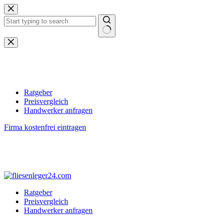
Zum
Inhalt
springen
Keine
Ergebnisse
Ratgeber
Preisvergleich
Handwerker anfragen
Firma kostenfrei eintragen
Ratgeber
Preisvergleich
Handwerker anfragen