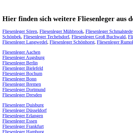
Hier finden sich weitere Fliesenleger au
Fliesenleger Sören
,
Fliesenleger Mühbrook
,
Fliesenleger Schmalstede
Schönbek
,
Fliesenleger Techelsdorf
,
Fliesenleger Groß Buchwald
,
Fl
Fliesenleger Langwedel
,
Fliesenleger Schönhorst
,
Fliesenleger Rumo
Fliesenleger Aachen
Fliesenleger Augsburg
Fliesenleger Berlin
Fliesenleger Bielefeld
Fliesenleger Bochum
Fliesenleger Bonn
Fliesenleger Bremen
Fliesenleger Dortmund
Fliesenleger Dresden
Fliesenleger Duisburg
Fliesenleger Düsseldorf
Fliesenleger Erlangen
Fliesenleger Essen
Fliesenleger Frankfurt
Fliesenleger Hamburg