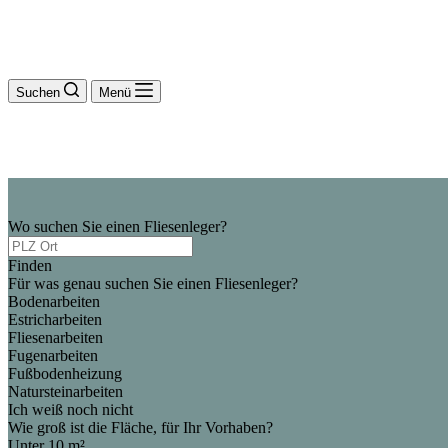
Suchen
Menü
Wo suchen Sie einen Fliesenleger?
Finden
Für was genau suchen Sie einen Fliesenleger?
Bodenarbeiten
Estricharbeiten
Fliesenarbeiten
Fugenarbeiten
Fußbodenheizung
Natursteinarbeiten
Ich weiß noch nicht
Wie groß ist die Fläche, für Ihr Vorhaben?
Unter 10 m²