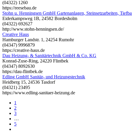
(04322) 1260
https://reesebau.de
Stohn u. Henningsen GmbH Gartenanlagen, Steinsetzarbeiten, Tiefb
Eiderkampsweg 1B, 24582 Bordesholm
(04322) 692627
http://www.stohn-henningsen.de/
Creative Haus
Hamburger Landstr. 1, 24254 Rumohr
(04347) 9996879
https://creative-haus.de
Dau Heizung- & Sanitärtechnik GmbH & Co. KG
Konrad-Zuse-Ring, 24220 Flintbek
(04347) 8092630
https://dau-flintbek.de
Edling GmbH Sanitär- und Heizungstechnik
Heidberg 15, 24536 Tasdorf
(04321) 23495
https://www.edling-sanitaer-heizung.de
1
2
3
…
5