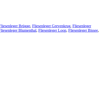
Fliesenleger Brügge
,
Fliesenleger Grevenkrug
,
Fliesenleger
Fliesenleger Blumenthal
,
Fliesenleger Loop
,
Fliesenleger Bissee
,