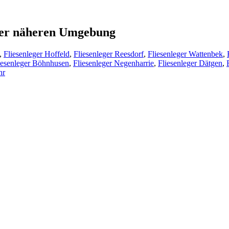
s der näheren Umgebung
,
Fliesenleger Hoffeld
,
Fliesenleger Reesdorf
,
Fliesenleger Wattenbek
,
iesenleger Böhnhusen
,
Fliesenleger Negenharrie
,
Fliesenleger Dätgen
,
hr