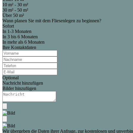
10 m² - 30 m²
30 m² - 50 m²
Über 50 m²
Wann planen Sie mit dem Fliesenlegen zu beginnen?
Sofort
In 1-3 Monaten
In 3 bis 6 Monaten
In mehr als 6 Monaten
Ihre Kontaktdaten
Optional
Nachricht hinzufügen
Bilder hinzufügen
Wir übergeben die Daten ihrer Anfrage, zur kostenlosen und unverbind