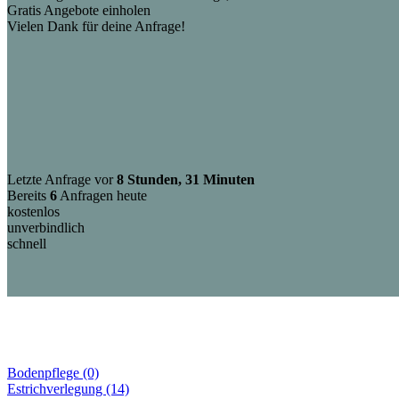
Gratis Angebote einholen
Vielen Dank für deine Anfrage!
Letzte Anfrage vor
8 Stunden, 31 Minuten
Bereits
6
Anfragen heute
kostenlos
unverbindlich
schnell
Bodenpflege (0)
Estrichverlegung (14)