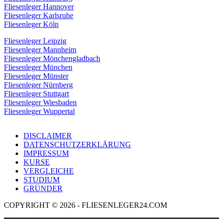
Fliesenleger Hannover
Fliesenleger Karlsruhe
Fliesenleger Köln
Fliesenleger Leipzig
Fliesenleger Mannheim
Fliesenleger Mönchengladbach
Fliesenleger München
Fliesenleger Münster
Fliesenleger Nürnberg
Fliesenleger Stuttgart
Fliesenleger Wiesbaden
Fliesenleger Wuppertal
DISCLAIMER
DATENSCHUTZERKLÄRUNG
IMPRESSUM
KURSE
VERGLEICHE
STUDIUM
GRÜNDER
COPYRIGHT © 2026 - FLIESENLEGER24.COM