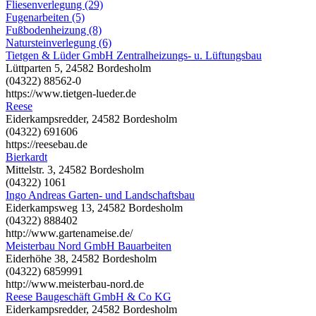
Fliesenverlegung (29)
Fugenarbeiten (5)
Fußbodenheizung (8)
Natursteinverlegung (6)
Tietgen & Lüder GmbH Zentralheizungs- u. Lüftungsbau
Lüttparten 5, 24582 Bordesholm
(04322) 88562-0
https://www.tietgen-lueder.de
Reese
Eiderkampsredder, 24582 Bordesholm
(04322) 691606
https://reesebau.de
Bierkardt
Mittelstr. 3, 24582 Bordesholm
(04322) 1061
Ingo Andreas Garten- und Landschaftsbau
Eiderkampsweg 13, 24582 Bordesholm
(04322) 888402
http://www.gartenameise.de/
Meisterbau Nord GmbH Bauarbeiten
Eiderhöhe 38, 24582 Bordesholm
(04322) 6859991
http://www.meisterbau-nord.de
Reese Baugeschäft GmbH & Co KG
Eiderkampsredder, 24582 Bordesholm