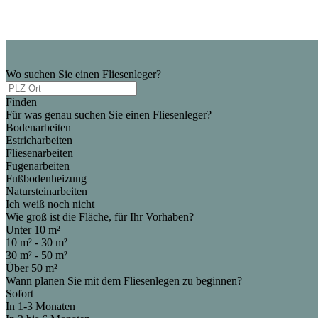
Wo suchen Sie einen Fliesenleger?
Finden
Für was genau suchen Sie einen Fliesenleger?
Bodenarbeiten
Estricharbeiten
Fliesenarbeiten
Fugenarbeiten
Fußbodenheizung
Natursteinarbeiten
Ich weiß noch nicht
Wie groß ist die Fläche, für Ihr Vorhaben?
Unter 10 m²
10 m² - 30 m²
30 m² - 50 m²
Über 50 m²
Wann planen Sie mit dem Fliesenlegen zu beginnen?
Sofort
In 1-3 Monaten