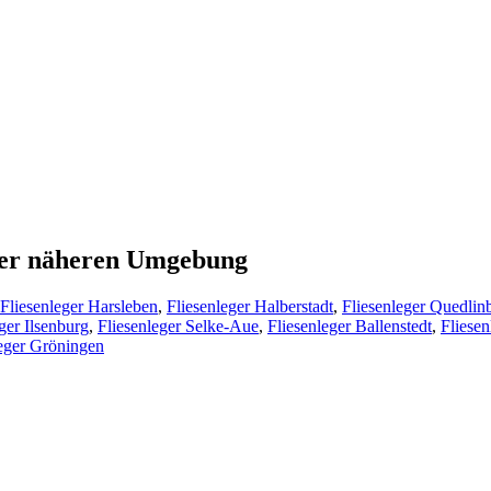
s der näheren Umgebung
Fliesenleger Harsleben
,
Fliesenleger Halberstadt
,
Fliesenleger Quedlin
ger Ilsenburg
,
Fliesenleger Selke-Aue
,
Fliesenleger Ballenstedt
,
Fliese
leger Gröningen