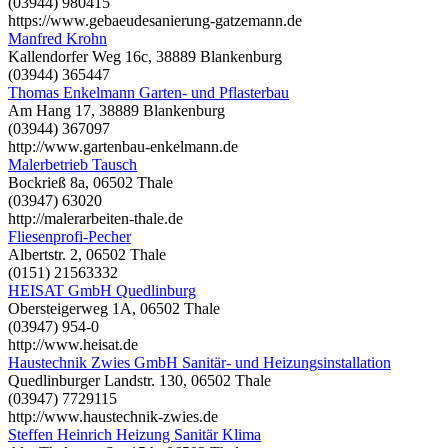
(03944) 980415
https://www.gebaeudesanierung-gatzemann.de
Manfred Krohn
Kallendorfer Weg 16c, 38889 Blankenburg
(03944) 365447
Thomas Enkelmann Garten- und Pflasterbau
Am Hang 17, 38889 Blankenburg
(03944) 367097
http://www.gartenbau-enkelmann.de
Malerbetrieb Tausch
Bockrieß 8a, 06502 Thale
(03947) 63020
http://malerarbeiten-thale.de
Fliesenprofi-Pecher
Albertstr. 2, 06502 Thale
(0151) 21563332
HEISAT GmbH Quedlinburg
Obersteigerweg 1A, 06502 Thale
(03947) 954-0
http://www.heisat.de
Haustechnik Zwies GmbH Sanitär- und Heizungsinstallation
Quedlinburger Landstr. 130, 06502 Thale
(03947) 7729115
http://www.haustechnik-zwies.de
Steffen Heinrich Heizung Sanitär Klima