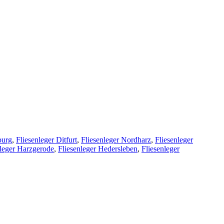
burg
,
Fliesenleger Ditfurt
,
Fliesenleger Nordharz
,
Fliesenleger
nleger Harzgerode
,
Fliesenleger Hedersleben
,
Fliesenleger