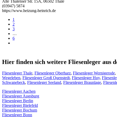
Alte Thalenser Str. 15A, 06502 Thale
(03947) 5874
https://www.heizung-heinrich.de
1
2
3
…
6
Hier finden sich weitere Fliesenleger au
Fliesenleger Thale
,
Fliesenleger Oberharz
,
Fliesenleger Wernigerode
,
Wegeleben
,
Fliesenleger Groß Quenstedt
,
Fliesenleger Huy
,
Fliesenle
Schwanebeck
,
Fliesenleger Seeland
,
Fliesenleger Braunlage
,
Fliesen
Fliesenleger Aachen
Fliesenleger Augsburg
Fliesenleger Berlin
Fliesenleger Bielefeld
Fliesenleger Bochum
Fliesenleger Bonn