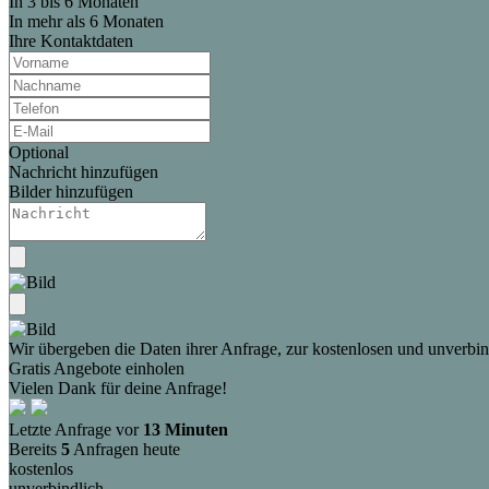
In 3 bis 6 Monaten
In mehr als 6 Monaten
Ihre Kontaktdaten
Optional
Nachricht hinzufügen
Bilder hinzufügen
Wir übergeben die Daten ihrer Anfrage, zur kostenlosen und unverbind
Gratis Angebote einholen
Vielen Dank für deine Anfrage!
Letzte Anfrage vor
13 Minuten
Bereits
5
Anfragen heute
kostenlos
unverbindlich