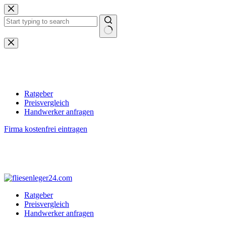
Zum
Inhalt
springen
Keine
Ergebnisse
Ratgeber
Preisvergleich
Handwerker anfragen
Firma kostenfrei eintragen
Ratgeber
Preisvergleich
Handwerker anfragen