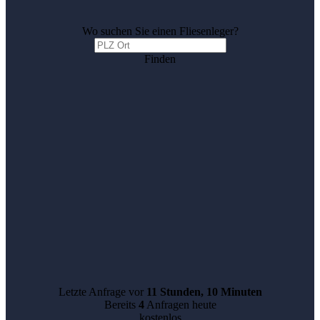
Wo suchen Sie einen Fliesenleger?
Finden
Letzte Anfrage vor
11 Stunden, 10 Minuten
Bereits
4
Anfragen heute
kostenlos