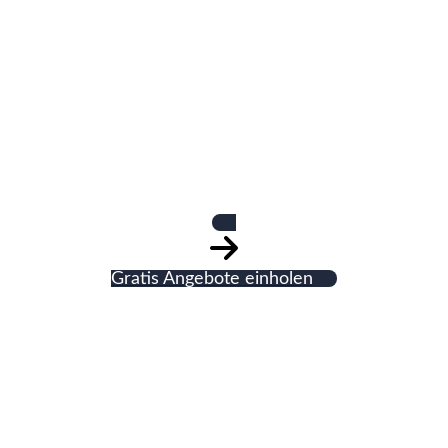
Fliesen u. Estrich
Schmidt GmbH
Gratis Angebote einholen