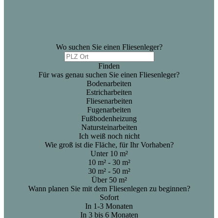
Wo suchen Sie einen Fliesenleger?
Finden
Für was genau suchen Sie einen Fliesenleger?
Bodenarbeiten
Estricharbeiten
Fliesenarbeiten
Fugenarbeiten
Fußbodenheizung
Natursteinarbeiten
Ich weiß noch nicht
Wie groß ist die Fläche, für Ihr Vorhaben?
Unter 10 m²
10 m² - 30 m²
30 m² - 50 m²
Über 50 m²
Wann planen Sie mit dem Fliesenlegen zu beginnen?
Sofort
In 1-3 Monaten
In 3 bis 6 Monaten