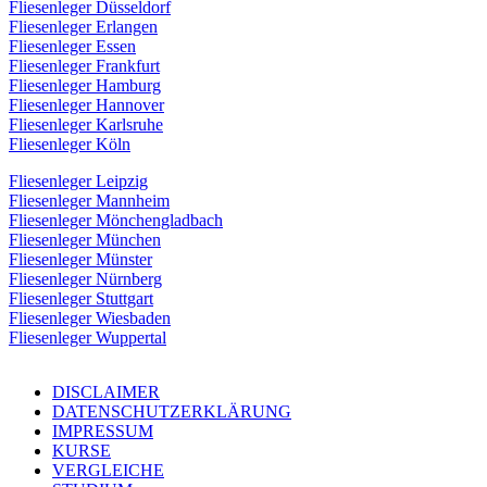
Fliesenleger Düsseldorf
Fliesenleger Erlangen
Fliesenleger Essen
Fliesenleger Frankfurt
Fliesenleger Hamburg
Fliesenleger Hannover
Fliesenleger Karlsruhe
Fliesenleger Köln
Fliesenleger Leipzig
Fliesenleger Mannheim
Fliesenleger Mönchengladbach
Fliesenleger München
Fliesenleger Münster
Fliesenleger Nürnberg
Fliesenleger Stuttgart
Fliesenleger Wiesbaden
Fliesenleger Wuppertal
DISCLAIMER
DATENSCHUTZERKLÄRUNG
IMPRESSUM
KURSE
VERGLEICHE