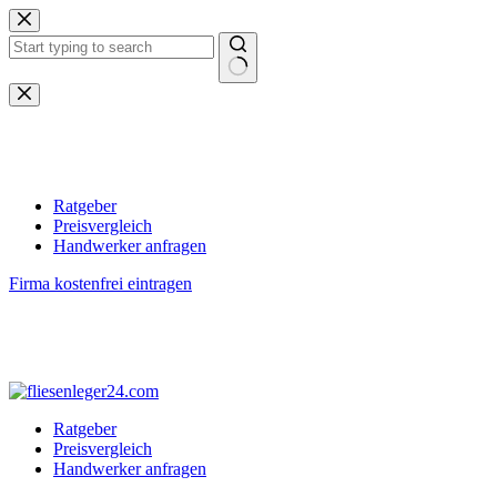
Zum
Inhalt
springen
Keine
Ergebnisse
Ratgeber
Preisvergleich
Handwerker anfragen
Firma kostenfrei eintragen
Ratgeber
Preisvergleich
Handwerker anfragen