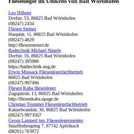
Fliesenleger im Umkreis von Bad Wörishofen
Leo Hübner
Dorfstr. 53, 86825 Bad Wörishofen
(08247) 2434
Fliesen Steiner
Hauptstr. 11, 86825 Bad Wörishofen
(08247) 4829
http://fliesensteiner.de
Badtechnik Michael Nägele
Dorfstr. 16, 86825 Bad Wörishofen
(08247) 395986
https://badtechnik-aug.de
Erwin Mussack Fliesenlegerfachbetrieb
86825 Bad Wörishofen
(08247) 997496
Fliesen Kaba fliesenleger
Zugspitzstr. 13, 86825 Bad Wörishofen
http://fliesenkaba.npage.de
Christian Trommer Fliesenlegefachbetrieb
Kanzelwandstr. 36, 86825 Bad Wörishofen
(08247) 9973567
Georg Lampert jun. Fliesenlegermeister
Stauffenbergring 7, 87742 Apfeltrach
(08261) 763972