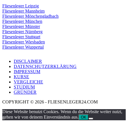
Fliesenleger Leipzig
Fliesenleger Mannheim
Fliesenleger Mönchengladbach
Fliesenleger München
Fliesenleger Münster
Fliesenleger Nürnberg
Fliesenleger Stuttgart
Fliesenleger Wiesbaden
Fliesenleger Wuppertal
DISCLAIMER
DATENSCHUTZERKLÄRUNG
IMPRESSUM
KURSE
VERGLEICHE
STUDIUM
GRÜNDER
COPYRIGHT © 2026 - FLIESENLEGER24.COM
Diese Website benutzt Cookies. Wenn du die Website weiter nutzt,
gehen wir von deinem Einverständnis aus.
OK