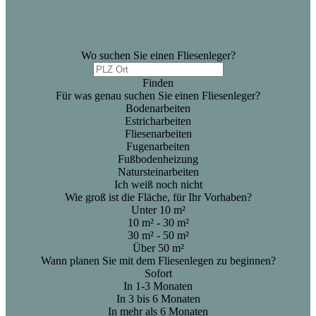
Wo suchen Sie einen Fliesenleger?
Finden
Für was genau suchen Sie einen Fliesenleger?
Bodenarbeiten
Estricharbeiten
Fliesenarbeiten
Fugenarbeiten
Fußbodenheizung
Natursteinarbeiten
Ich weiß noch nicht
Wie groß ist die Fläche, für Ihr Vorhaben?
Unter 10 m²
10 m² - 30 m²
30 m² - 50 m²
Über 50 m²
Wann planen Sie mit dem Fliesenlegen zu beginnen?
Sofort
In 1-3 Monaten
In 3 bis 6 Monaten
In mehr als 6 Monaten