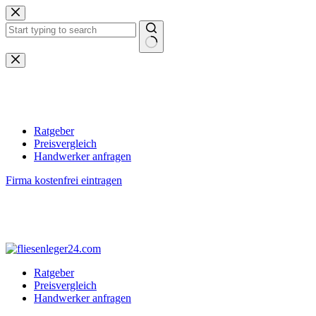
Zum
Inhalt
springen
Keine
Ergebnisse
Ratgeber
Preisvergleich
Handwerker anfragen
Firma kostenfrei eintragen
Ratgeber
Preisvergleich
Handwerker anfragen