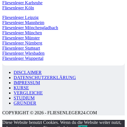
Fliesenleger Karlsruhe
Fliesenleger Köln
Fliesenleger Leipzig
Fliesenleger Mannheim
Fliesenleger Mönchengladbach
Fliesenleger München
Fliesenleger Münster
Fliesenleger Nürnberg
Fliesenleger Stuttgart
Fliesenleger Wiesbaden
Fliesenleger Wuppertal
DISCLAIMER
DATENSCHUTZERKLÄRUNG
IMPRESSUM
KURSE
VERGLEICHE
STUDIUM
GRÜNDER
COPYRIGHT © 2026 - FLIESENLEGER24.COM
Diese Website benutzt Cookies. Wenn du die Website weiter nutzt,