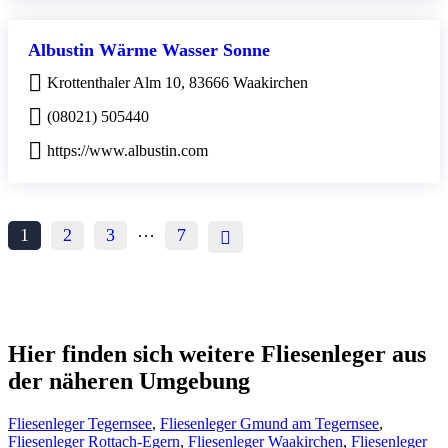
Albustin Wärme Wasser Sonne
Krottenthaler Alm 10, 83666 Waakirchen
(08021) 505440
https://www.albustin.com
…
1
2
3
7
Hier finden sich weitere Fliesenleger aus
der näheren Umgebung
Fliesenleger Tegernsee
,
Fliesenleger Gmund am Tegernsee
,
Fliesenleger Rottach-Egern
,
Fliesenleger Waakirchen
,
Fliesenleger