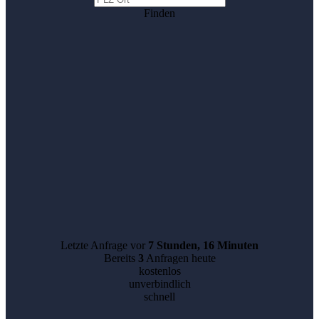
Finden
Letzte Anfrage vor
7 Stunden, 16 Minuten
Bereits
3
Anfragen heute
kostenlos
unverbindlich
schnell