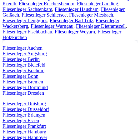
Kreuth
,
Fliesenleger Reichersbeuern
,
Fliesenleger Greiling
,
Fliesenleger Sachsenkam
,
Fliesenleger Hausham
,
Fliesenleger
Gaißach
,
Fliesenleger Schliersee
,
Fliesenleger Miesbach
,
Fliesenleger Lenggries
,
Fliesenleger Bad Tölz
,
Fliesenleger
Wackersberg
,
Fliesenleger Warngau
,
Fliesenleger Dietramszell
,
Fliesenleger Fischbachau
,
Fliesenleger Weyarn
,
Fliesenleger
Holzkirchen
Fliesenleger Aachen
Fliesenleger Augsburg
Fliesenleger Berlin
Fliesenleger Bielefeld
Fliesenleger Bochum
Fliesenleger Bonn
Fliesenleger Bremen
Fliesenleger Dortmund
Fliesenleger Dresden
Fliesenleger Duisburg
Fliesenleger Düsseldorf
Fliesenleger Erlangen
Fliesenleger Essen
Fliesenleger Frankfurt
Fliesenleger Hamburg
Fliesenleger Hannover