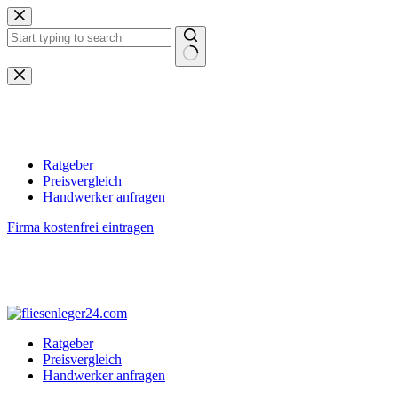
Zum
Inhalt
springen
Keine
Ergebnisse
Ratgeber
Preisvergleich
Handwerker anfragen
Firma kostenfrei eintragen
Ratgeber
Preisvergleich
Handwerker anfragen