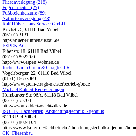
Fliesenverlegung (218)
Fugenarbeiten (25)
Fußbodenheizung (89)
Natursteinverlegung (48)
Ralf Hüber Haus Service GmbH
Kirchstr. 5, 61118 Bad Vilbel
(06101) 3131
https://hueber-innenausbau.de
ESPEN AG
Eibenstr. 18, 61118 Bad Vilbel
(06101) 80226-0
http://www.espen-wohnen.de
Jochen Grein Grein & Ciragh GbR
Vogelsbergstr. 22, 61118 Bad Vilbel
(0151) 16653969
http://www.grein-ciragh-meisterbetrieb-gbr.de
Michael Kahlert Renovierungen
Homburger Str. 96A, 61118 Bad Vilbel
(06101) 557031
http://www.kahlert-macht-alles.de
ISOTEC Fachbetrieb, Abdichtungstechnik Nijenhuis
61118 Bad Vilbel
(06101) 8024164
https://www.isotec.de/fachbetriebe/abdichtungstechnik-nijenhuis/hom
CK- Fliesenbau