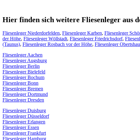
Hier finden sich weitere Fliesenleger au
Fliesenleger Niederdorfelden
,
Fliesenleger Karben
,
Fliesenleger Sch
der Höhe
,
Fliesenleger Wöllstadt
,
Fliesenleger Friedrichsdorf
,
Fliesen
(Taunus)
,
Fliesenleger Rosbach vor der Höhe
,
Fliesenleger Obertsha
Fliesenleger Aachen
Fliesenleger Augsburg
Fliesenleger Berlin
Fliesenleger Bielefeld
Fliesenleger Bochum
Fliesenleger Bonn
Fliesenleger Bremen
Fliesenleger Dortmund
Fliesenleger Dresden
Fliesenleger Duisburg
Fliesenleger Düsseldorf
Fliesenleger Erlangen
Fliesenleger Essen
Fliesenleger Frankfurt
Fliesenleger Hamburg