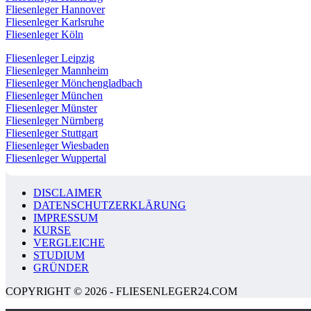
Fliesenleger Hannover
Fliesenleger Karlsruhe
Fliesenleger Köln
Fliesenleger Leipzig
Fliesenleger Mannheim
Fliesenleger Mönchengladbach
Fliesenleger München
Fliesenleger Münster
Fliesenleger Nürnberg
Fliesenleger Stuttgart
Fliesenleger Wiesbaden
Fliesenleger Wuppertal
DISCLAIMER
DATENSCHUTZERKLÄRUNG
IMPRESSUM
KURSE
VERGLEICHE
STUDIUM
GRÜNDER
COPYRIGHT © 2026 - FLIESENLEGER24.COM