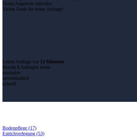
Gratis Angebote einholen
Vielen Dank für deine Anfrage!
Letzte Anfrage vor
13 Minuten
Bereits
5
Anfragen heute
kostenlos
unverbindlich
schnell
Bodenpflege (17)
Estrichverlegung (53)