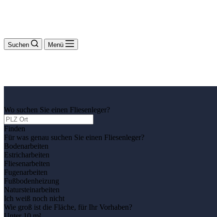
Suchen
Menü
Wo suchen Sie einen Fliesenleger?
Finden
Für was genau suchen Sie einen Fliesenleger?
Bodenarbeiten
Estricharbeiten
Fliesenarbeiten
Fugenarbeiten
Fußbodenheizung
Natursteinarbeiten
Ich weiß noch nicht
Wie groß ist die Fläche, für Ihr Vorhaben?
Unter 10 m²