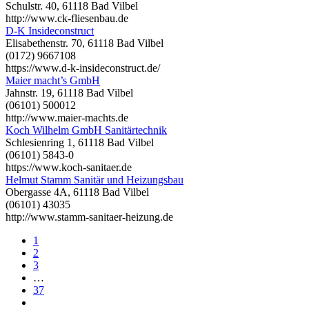
Schulstr. 40, 61118 Bad Vilbel
http://www.ck-fliesenbau.de
D-K Insideconstruct
Elisabethenstr. 70, 61118 Bad Vilbel
(0172) 9667108
https://www.d-k-insideconstruct.de/
Maier macht’s GmbH
Jahnstr. 19, 61118 Bad Vilbel
(06101) 500012
http://www.maier-machts.de
Koch Wilhelm GmbH Sanitärtechnik
Schlesienring 1, 61118 Bad Vilbel
(06101) 5843-0
https://www.koch-sanitaer.de
Helmut Stamm Sanitär und Heizungsbau
Obergasse 4A, 61118 Bad Vilbel
(06101) 43035
http://www.stamm-sanitaer-heizung.de
1
2
3
…
37