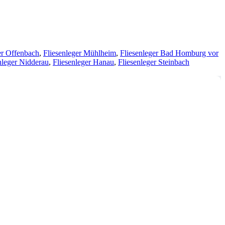
er Offenbach
,
Fliesenleger Mühlheim
,
Fliesenleger Bad Homburg vor
nleger Nidderau
,
Fliesenleger Hanau
,
Fliesenleger Steinbach