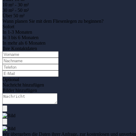
10 m² - 30 m²
30 m² - 50 m²
Über 50 m²
Wann planen Sie mit dem Fliesenlegen zu beginnen?
Sofort
In 1-3 Monaten
In 3 bis 6 Monaten
In mehr als 6 Monaten
Ihre Kontaktdaten
Optional
Nachricht hinzufügen
Bilder hinzufügen
Wir übergeben die Daten ihrer Anfrage, zur kostenlosen und unverbind