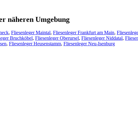
s der näheren Umgebung
öneck
,
Fliesenleger Maintal
,
Fliesenleger Frankfurt am Main
,
Fliesenleg
leger Bruchköbel
,
Fliesenleger Oberursel
,
Fliesenleger Niddatal
,
Fliese
usen
,
Fliesenleger Heusenstamm
,
Fliesenleger Neu-Isenburg