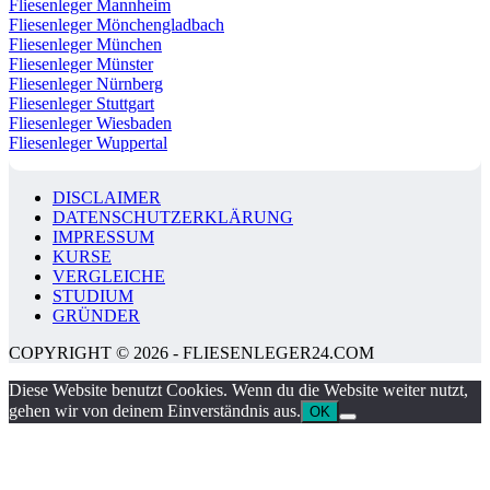
Fliesenleger Mannheim
Fliesenleger Mönchengladbach
Fliesenleger München
Fliesenleger Münster
Fliesenleger Nürnberg
Fliesenleger Stuttgart
Fliesenleger Wiesbaden
Fliesenleger Wuppertal
DISCLAIMER
DATENSCHUTZERKLÄRUNG
IMPRESSUM
KURSE
VERGLEICHE
STUDIUM
GRÜNDER
COPYRIGHT © 2026 - FLIESENLEGER24.COM
Diese Website benutzt Cookies. Wenn du die Website weiter nutzt,
gehen wir von deinem Einverständnis aus.
OK