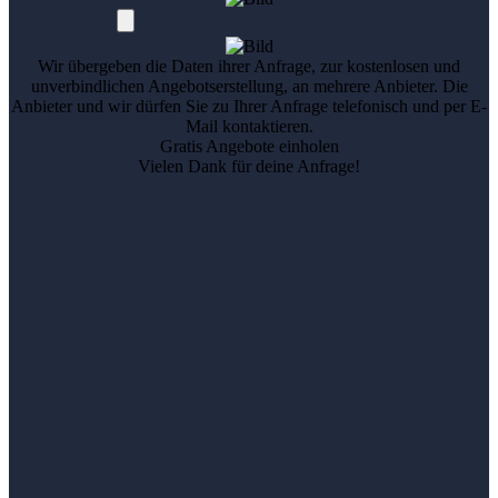
Wir übergeben die Daten ihrer Anfrage, zur kostenlosen und
unverbindlichen Angebotserstellung, an mehrere Anbieter. Die
Anbieter und wir dürfen Sie zu Ihrer Anfrage telefonisch und per E-
Mail kontaktieren.
Gratis Angebote einholen
Vielen Dank für deine Anfrage!