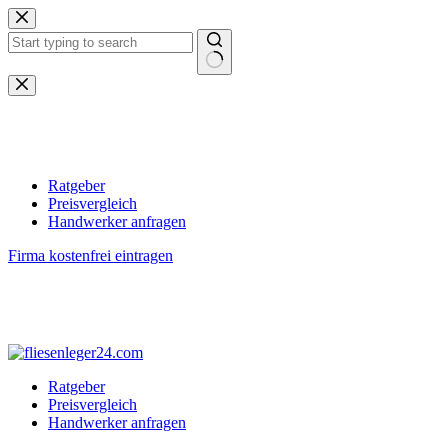
Zum
Inhalt
springen
Keine
Ergebnisse
Ratgeber
Preisvergleich
Handwerker anfragen
Firma kostenfrei eintragen
Ratgeber
Preisvergleich
Handwerker anfragen