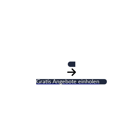
Dirk Reitmeier
Fliesenlegearbeite
Gratis Angebote einholen