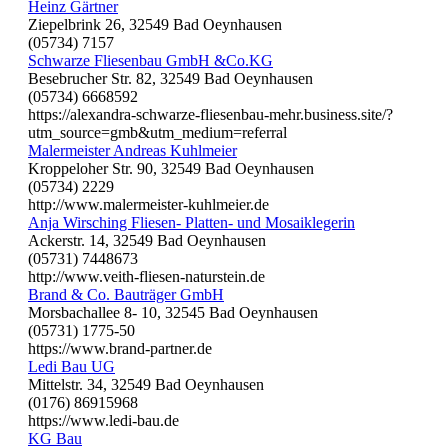
Heinz Gärtner
Ziepelbrink 26, 32549 Bad Oeynhausen
(05734) 7157
Schwarze Fliesenbau GmbH &Co.KG
Besebrucher Str. 82, 32549 Bad Oeynhausen
(05734) 6668592
https://alexandra-schwarze-fliesenbau-mehr.business.site/?
utm_source=gmb&utm_medium=referral
Malermeister Andreas Kuhlmeier
Kroppeloher Str. 90, 32549 Bad Oeynhausen
(05734) 2229
http://www.malermeister-kuhlmeier.de
Anja Wirsching Fliesen- Platten- und Mosaiklegerin
Ackerstr. 14, 32549 Bad Oeynhausen
(05731) 7448673
http://www.veith-fliesen-naturstein.de
Brand & Co. Bauträger GmbH
Morsbachallee 8- 10, 32545 Bad Oeynhausen
(05731) 1775-50
https://www.brand-partner.de
Ledi Bau UG
Mittelstr. 34, 32549 Bad Oeynhausen
(0176) 86915968
https://www.ledi-bau.de
KG Bau