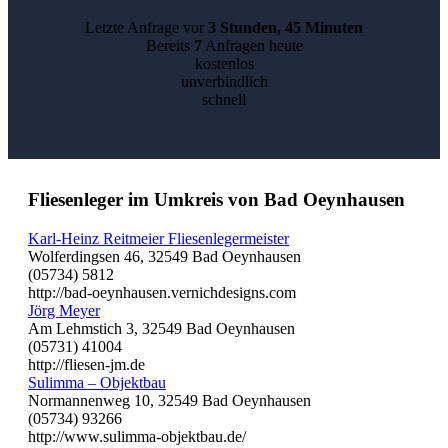
Letzte Anfrage vor
3 Stunden, 45 Minuten
Bereits
7
Anfragen heute
kostenlos
unverbindlich
schnell
Fliesenleger im Umkreis von Bad Oeynhausen
Karl-Heinz Reitmeier Fliesenlegermeister
Wolferdingsen 46, 32549 Bad Oeynhausen
(05734) 5812
http://bad-oeynhausen.vernichdesigns.com
Jörg Meyer
Am Lehmstich 3, 32549 Bad Oeynhausen
(05731) 41004
http://fliesen-jm.de
Sulimma – Objektbau
Normannenweg 10, 32549 Bad Oeynhausen
(05734) 93266
http://www.sulimma-objektbau.de/