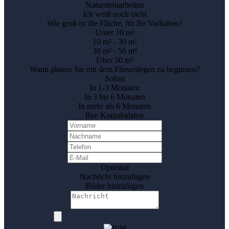
Natursteinarbeiten
Ich weiß noch nicht
Wie groß ist die Fläche, für Ihr Vorhaben?
Unter 10 m²
10 m² - 30 m²
30 m² - 50 m²
Über 50 m²
Wann planen Sie mit dem Fliesenlegen zu beginnen?
Sofort
In 1-3 Monaten
In 3 bis 6 Monaten
In mehr als 6 Monaten
Ihre Kontaktdaten
Optional
Nachricht hinzufügen
Bilder hinzufügen