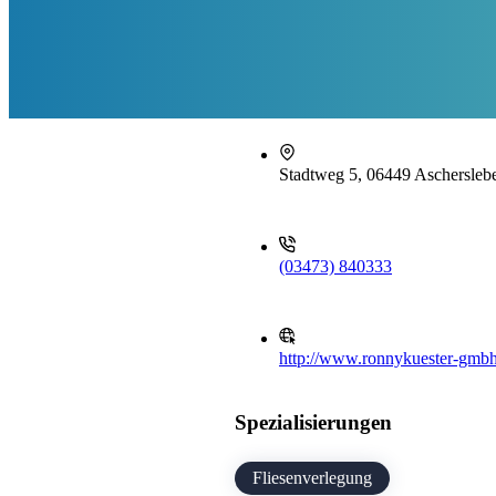
Stadtweg 5, 06449 Aschersleb
(03473) 840333
http://www.ronnykuester-gmbh
Spezialisierungen
Fliesenverlegung