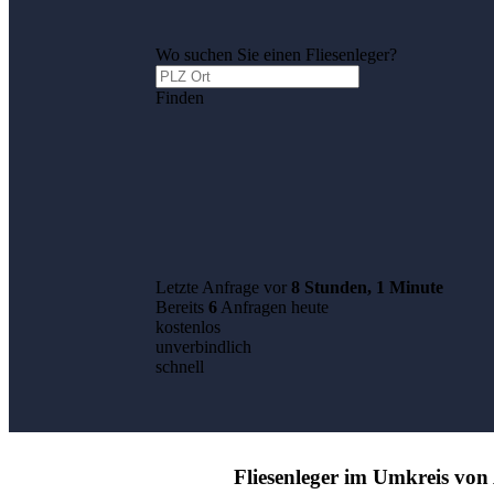
Wo suchen Sie einen Fliesenleger?
Finden
Letzte Anfrage vor
8 Stunden, 1 Minute
Bereits
6
Anfragen heute
kostenlos
unverbindlich
schnell
Fliesenleger im Umkreis von