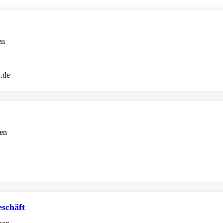
en
.de
ben
schäft