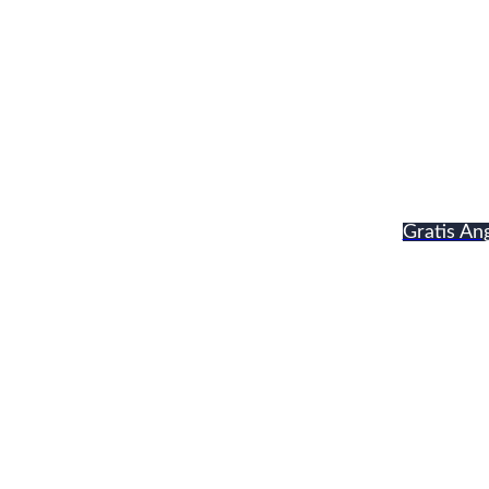
Johann Haas Fl
Gratis An