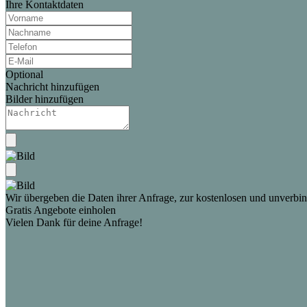
Ihre Kontaktdaten
Optional
Nachricht hinzufügen
Bilder hinzufügen
Wir übergeben die Daten ihrer Anfrage, zur kostenlosen und unverbind
Gratis Angebote einholen
Vielen Dank für deine Anfrage!