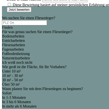
Diese Bewertung basiert auf meiner persönlichen Erfahrung u
Jetzt bewerten
Wo suchen Sie einen Fliesenleger?
Finden
Für was genau suchen Sie einen Fliesenleger?
Bodenarbeiten
Estricharbeiten
Fliesenarbeiten
Fugenarbeiten
Fußbodenheizung
Natursteinarbeiten
Ich weiß noch nicht
Wie groß ist die Fläche, für Ihr Vorhaben?
Unter 10 m²
10 m² - 30 m²
30 m² - 50 m²
Über 50 m²
Wann planen Sie mit dem Fliesenlegen zu beginnen?
Sofort
In 1-3 Monaten
In 3 bis 6 Monaten
In mehr als 6 Monaten