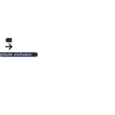
iesenlegermeist
gebote einholen