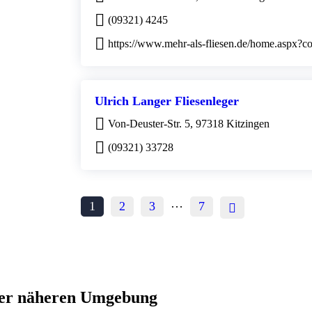
(09321) 4245
https://www.mehr-als-fliesen.de/home.aspx?c
Ulrich Langer Fliesenleger
Von-Deuster-Str. 5, 97318 Kitzingen
(09321) 33728
…
1
2
3
7
s der näheren Umgebung