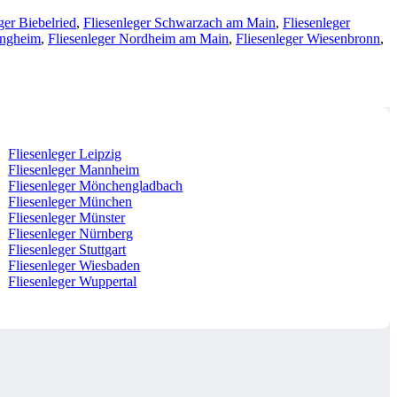
ger Biebelried
,
Fliesenleger Schwarzach am Main
,
Fliesenleger
angheim
,
Fliesenleger Nordheim am Main
,
Fliesenleger Wiesenbronn
,
Fliesenleger Leipzig
Fliesenleger Mannheim
Fliesenleger Mönchengladbach
Fliesenleger München
Fliesenleger Münster
Fliesenleger Nürnberg
Fliesenleger Stuttgart
Fliesenleger Wiesbaden
Fliesenleger Wuppertal