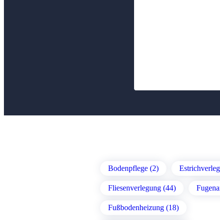
Bodenpflege (2)
Estrichverle
Fliesenverlegung (44)
Fugenar
Fußbodenheizung (18)