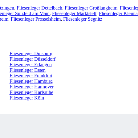
itzingen
,
Fliesenleger Dettelbach
,
Fliesenleger Großlangheim
,
Fliesenle
senleger Sulzfeld am Main
,
Fliesenleger Marktsteft
,
Fliesenleger Kleinl
zheim
,
Fliesenleger Prosselsheim
,
Fliesenleger Segnitz
Fliesenleger Duisburg
Fliesenleger Düsseldorf
Fliesenleger Erlangen
Fliesenleger Essen
Fliesenleger Frankfurt
Fliesenleger Hamburg
Fliesenleger Hannover
Fliesenleger Karlsruhe
Fliesenleger Köln