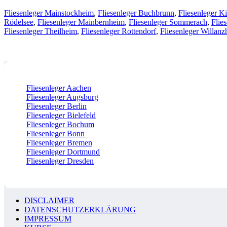
Fliesenleger Mainstockheim
,
Fliesenleger Buchbrunn
,
Fliesenleger K
Rödelsee
,
Fliesenleger Mainbernheim
,
Fliesenleger Sommerach
,
Flie
Fliesenleger Theilheim
,
Fliesenleger Rottendorf
,
Fliesenleger Willan
Fliesenleger Aachen
Fliesenleger Augsburg
Fliesenleger Berlin
Fliesenleger Bielefeld
Fliesenleger Bochum
Fliesenleger Bonn
Fliesenleger Bremen
Fliesenleger Dortmund
Fliesenleger Dresden
DISCLAIMER
DATENSCHUTZERKLÄRUNG
IMPRESSUM